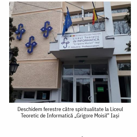
Deschidem
Deschidem ferestre către spiritualitate la Liceul
Teoretic de Informatică „Grigore Moisil” Iași
ferestre
către