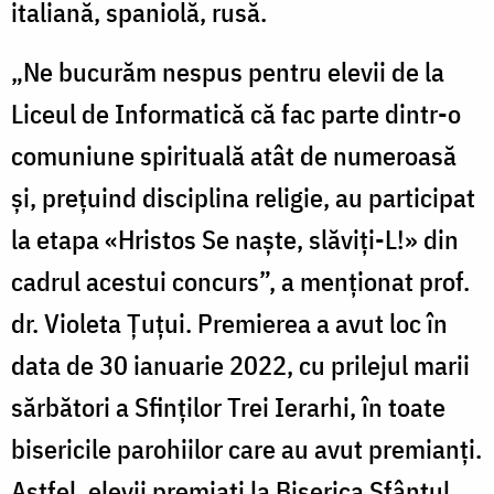
italiană, spaniolă, rusă.
„Ne bucurăm nespus pentru elevii de la
Liceul de Informatică că fac parte dintr-o
comuniune spirituală atât de numeroasă
și, prețuind disciplina religie, au participat
la etapa «Hristos Se naște, slăviți-L!» din
cadrul acestui concurs”, a menționat prof.
dr. Violeta Țuțui. Premierea a avut loc în
data de 30 ianuarie 2022, cu prilejul marii
sărbători a Sfinților Trei Ierarhi, în toate
bisericile parohiilor care au avut premianți.
Astfel, elevii premiați la Biserica Sfântul