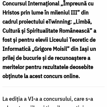
spiritualitate
Concursul Internațional „Împreună cu
la
Hristos prin lume în mileniul III” din
Liceul
cadrul proiectului eTwinning: „Limbă,
Teoretic
Cultură și Spiritualitate Românească” a
de
fost și pentru elevii Liceului Teoretic de
Informatică
Informatică „Grigore Moisil” din Iași un
„Grigore
prilej de bucurie și de recunoaștere a
Moisil”
meritelor pentru rezultatele deosebite
Iași
obținute la acest concurs online.
La ediția a VI-a a concursului, care s-a