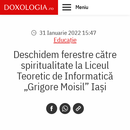
Skip
Meniu
to
main
Main
content
navigation
31 Ianuarie 2022 15:47
Educaţie
Deschidem ferestre către
spiritualitate la Liceul
Teoretic de Informatică
„Grigore Moisil” Iași