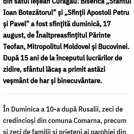
din satul ieșean Curagău: Biserica „Sfântul
F
Ioan Botezătorul” și „Sfinții Apostoli Petru
F
și Pavel” a fost sfințită duminică, 17
august, de Înaltpreasfințitul Părinte
Teofan, Mitropolitul Moldovei și Bucovinei.
După 15 ani de la începutul lucrărilor de
zidire, sfântul lăcaș a primit astăzi
veșmânt de har și binecuvântare.
În Duminica a 10-a după Rusalii, zeci de
credincioși din comuna Comarna, precum
și zeci de familii și prieteni ai parohiei din