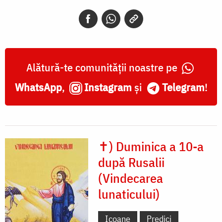
Alătură-te comunității noastre pe
WhatsApp
,
Instagram
și
Telegram
!
✝) Duminica a 10-a
după Rusalii
(Vindecarea
lunaticului)
Icoane
Predici