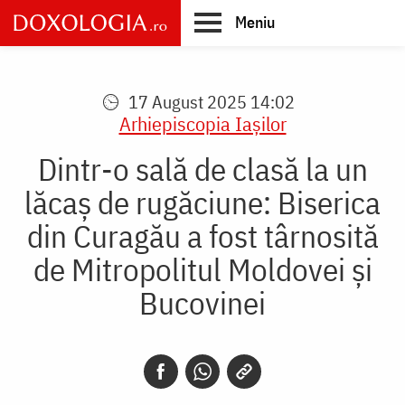
Skip
Meniu
to
main
Main
content
navigation
17 August 2025 14:02
Arhiepiscopia Iaşilor
Dintr-o sală de clasă la un
lăcaș de rugăciune: Biserica
din Curagău a fost târnosită
de Mitropolitul Moldovei și
Bucovinei