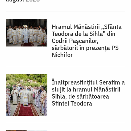
Hramul Mănăstirii „Sfânta
Teodora de la Sihla” din
Codrii Pașcanilor,
sărbătorit în prezența PS
Nichifor
Înaltpreasfințitul Serafim a
slujit la hramul Mănăstirii
Sihla, de sărbătoarea
Sfintei Teodora