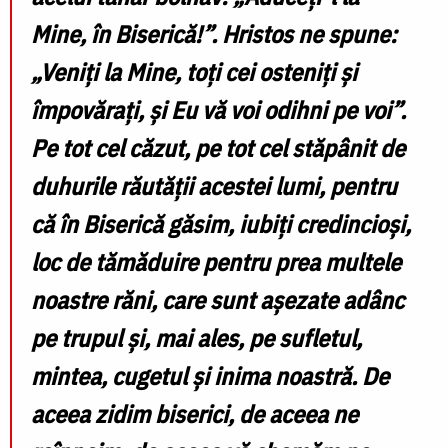
Mine, în Biserică!”. Hristos ne spune:
„Veniți la Mine, toți cei osteniți și
împovărați, și Eu vă voi odihni pe voi”.
Pe tot cel căzut, pe tot cel stăpânit de
duhurile răutății acestei lumi, pentru
că în Biserică găsim, iubiți credincioși,
loc de tămăduire pentru prea multele
noastre răni, care sunt așezate adânc
pe trupul și, mai ales, pe sufletul,
mintea, cugetul și inima noastră. De
aceea zidim biserici, de aceea ne