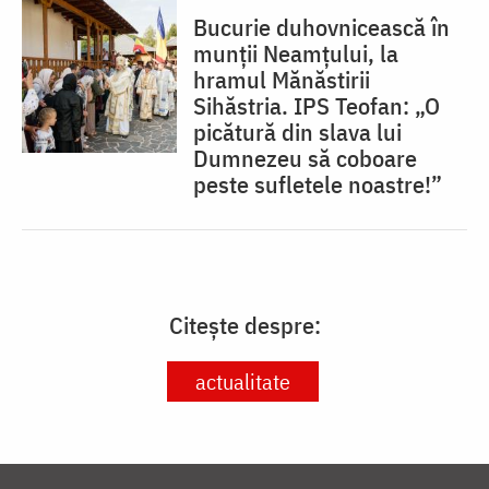
Bucurie duhovnicească în
munții Neamțului, la
hramul Mănăstirii
Sihăstria. IPS Teofan: „O
picătură din slava lui
Dumnezeu să coboare
peste sufletele noastre!”
Citește despre:
actualitate