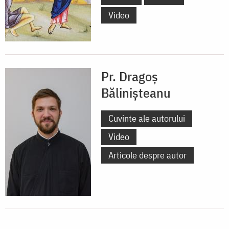
Video
Pr. Dragoș
Bălinișteanu
Cuvinte ale autorului
Video
Articole despre autor