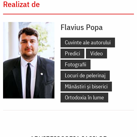
Realizat de
Flavius Popa
Cuvinte ale autorului
Predici
Video
Fotografii
Locuri de pelerinaj
Mănăstiri și biserici
Ortodoxia în lume