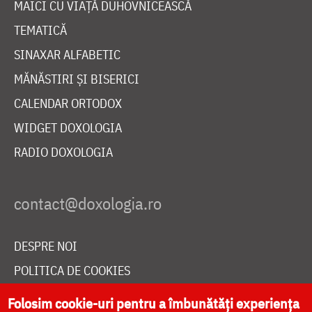
MAICI CU VIAȚĂ DUHOVNICEASCĂ
TEMATICĂ
SINAXAR ALFABETIC
MĂNĂSTIRI ȘI BISERICI
CALENDAR ORTODOX
WIDGET DOXOLOGIA
RADIO DOXOLOGIA
DESPRE NOI
POLITICA DE COOKIES
DONEAZĂ ONLINE PENTRU CATEDRALA NAȚIONALĂ
Folosim cookie-uri pentru a îmbunătăți experiența