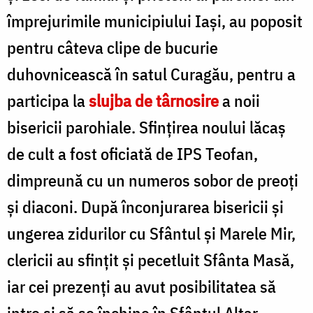
împrejurimile municipiului Iași, au poposit
pentru câteva clipe de bucurie
duhovnicească în satul Curagău, pentru a
participa la
slujba de târnosire
a noii
bisericii parohiale. Sfințirea noului lăcaș
de cult a fost oficiată de IPS Teofan,
dimpreună cu un numeros sobor de preoți
și diaconi. După înconjurarea bisericii și
ungerea zidurilor cu Sfântul și Marele Mir,
clericii au sfințit și pecetluit Sfânta Masă,
iar cei prezenți au avut posibilitatea să
intre și să se închine în Sfântul Altar.