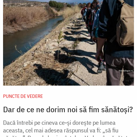
PUNCTE DE VEDERE
Dar de ce ne dorim noi să fim sănătoşi?
Dacă întrebi pe cineva ce-şi doreşte pe lumea
aceasta, cel mai adesea răspunsul va fi: „să fiu