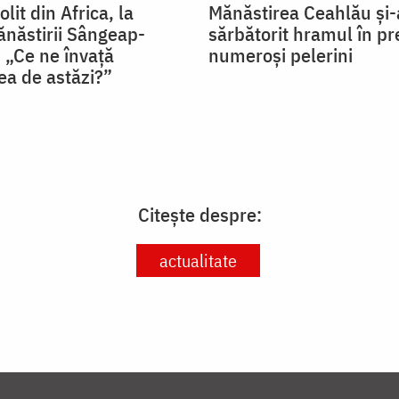
lit din Africa, la
Mănăstirea Ceahlău și-
năstirii Sângeap-
sărbătorit hramul în pr
 „Ce ne învață
numeroși pelerini
ea de astăzi?”
Citește despre:
actualitate