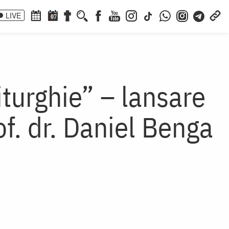
LIVE
07
turghie” – lansare
f. dr. Daniel Benga