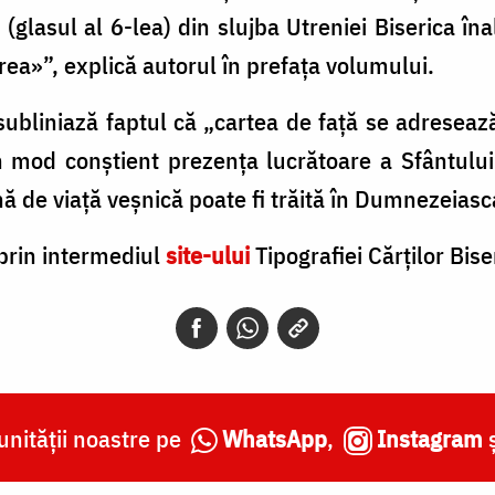
 (glasul al 6-lea) din slujba Utreniei Biserica în
rea»”, explică autorul în prefața volumului.
subliniază faptul că „cartea de față se adreseaz
n mod conștient prezența lucrătoare a Sfântului
ă de viață veșnică poate fi trăită în Dumnezeiasca
 prin intermediul
site-ului
Tipografiei Cărților Bise
nității noastre pe
WhatsApp
,
Instagram