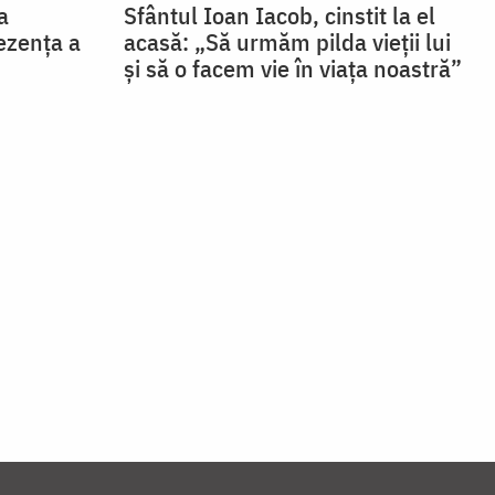
a
Sfântul Ioan Iacob, cinstit la el
ezența a
acasă: „Să urmăm pilda vieții lui
și să o facem vie în viața noastră”