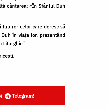
alță cântarea: «În Sfântul Duh
ă tuturor celor care doresc să
 Duh în viața lor, prezentând
 Liturghie”.
ricești.
și
Telegram
!