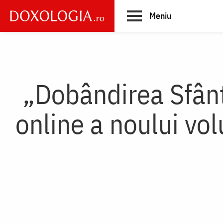
Skip
Meniu
to
main
Main
content
navigation
„Dobândirea Sfânt
online a noului vo