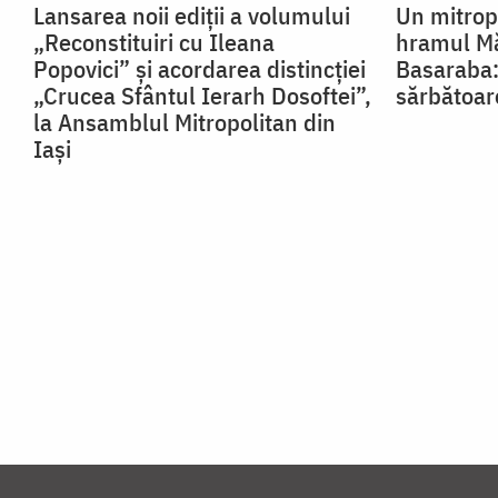
Lansarea noii ediții a volumului
Un mitropo
„Reconstituiri cu Ileana
hramul Mă
Popovici” și acordarea distincției
Basaraba:
„Crucea Sfântul Ierarh Dosoftei”,
sărbătoar
la Ansamblul Mitropolitan din
Iași