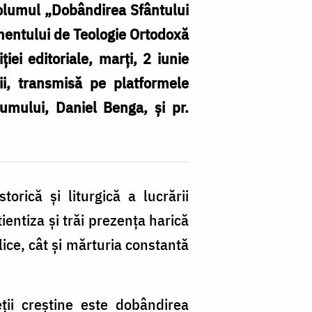
volumul „Dobândirea Sfântului
mentului de Teologie Ortodoxă
iei editoriale, marți, 2 iunie
ii, transmisă pe platformele
lumului,
Daniel Benga
, și pr.
orică și liturgică a lucrării
ientiza și trăi prezența harică
blice, cât și mărturia constantă
eții creștine este dobândirea