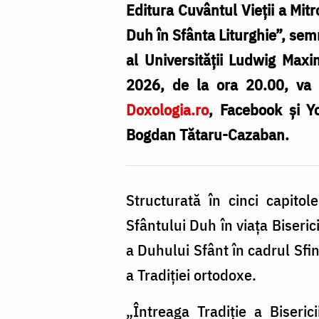
Editura Cuvântul Vieții
a Mitr
Duh în Sfânta Liturghie”, se
al Universității Ludwig Maxim
2026, de la ora 20.00, va a
Doxologia.ro
, Facebook și Y
Bogdan Tătaru-Cazaban
.
Structurată în cinci capitol
Sfântului Duh în viața Biseric
a Duhului Sfânt în cadrul Sfint
a Tradiției ortodoxe.
„Întreaga Tradiție a Biseric