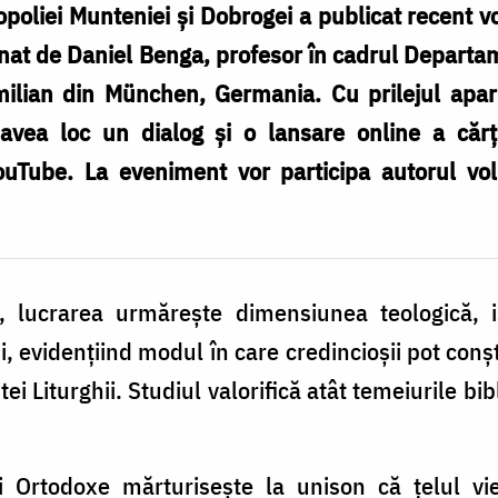
opoliei Munteniei și Dobrogei a publicat recent 
mnat de
Daniel Benga
, profesor în cadrul Departa
ilian din München, Germania. Cu prilejul apariț
vea loc un dialog și o lansare online a cărț
ouTube. La eveniment vor participa autorul vo
e, lucrarea urmărește dimensiunea teologică, ist
ii, evidențiind modul în care credincioșii pot conșt
ei Liturghii. Studiul valorifică atât temeiurile bi
ii Ortodoxe mărturisește la unison că țelul vi