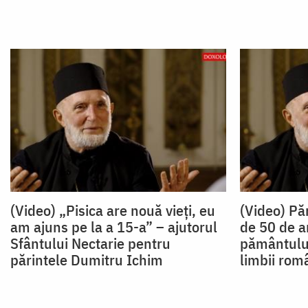
(Video) „Pisica are nouă vieți, eu
(Video) Pă
am ajuns pe la a 15-a” – ajutorul
de 50 de a
Sfântului Nectarie pentru
pământului
părintele Dumitru Ichim
limbii rom