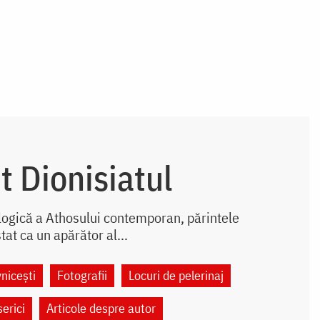
t Dionisiatul
ologică a Athosului contemporan, părintele
tat ca un apărător al...
nicești
Fotografii
Locuri de pelerinaj
serici
Articole despre autor