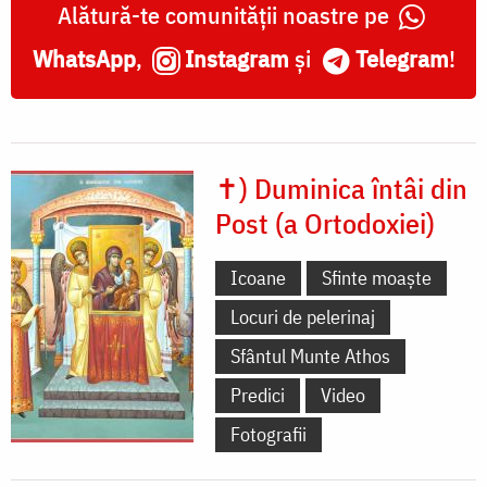
Alătură-te comunității noastre pe
WhatsApp
,
Instagram
și
Telegram
!
✝) Duminica întâi din
Post (a Ortodoxiei)
Icoane
Sfinte moaște
Locuri de pelerinaj
Sfântul Munte Athos
Predici
Video
Fotografii