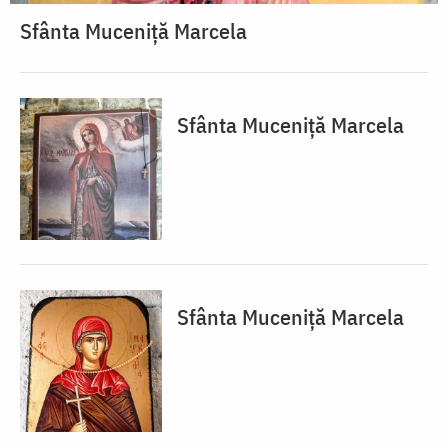
Sfânta Muceniță Marcela
Sfânta Muceniță Marcela
Sfânta Muceniță Marcela