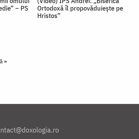
imii omului
(Video) IPS Andrei: „Biserica
edie” – PS
Ortodoxă îl propovăduiește pe
Hristos”
ă »