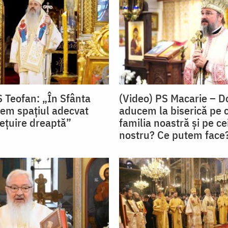
S Teofan: „În Sfânta
(Video) PS Macarie – Do
vem spațiul adecvat
aducem la biserică pe c
iețuire dreaptă”
familia noastră și pe cei
nostru? Ce putem face