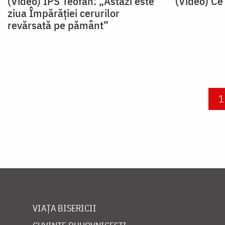
(Video) IPS Teofan: „Astăzi este
(Video) Ce
ziua Împărăției cerurilor
revărsată pe pământ”
Paginare
C
1
VIAȚA BISERICII