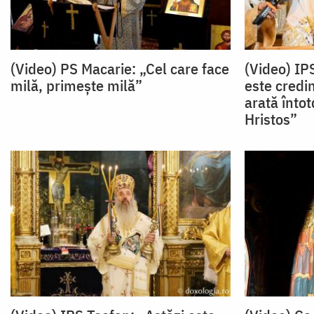
(Video) PS Macarie: „Cel care face
(Video) IP
milă, primește milă”
este credi
arată înto
Hristos”