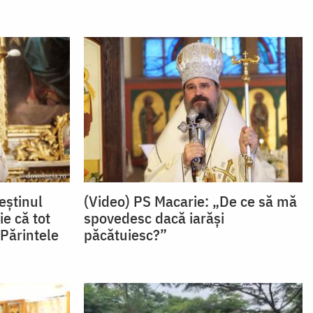
eștinul
(Video) PS Macarie: „De ce să mă
ie că tot
spovedesc dacă iarăși
 Părintele
păcătuiesc?”