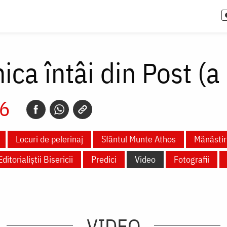
ca întâi din Post (a
26
Locuri de pelerinaj
Sfântul Munte Athos
Mănăstiri
Editorialiștii Bisericii
Predici
Video
Fotografii
VIDEO