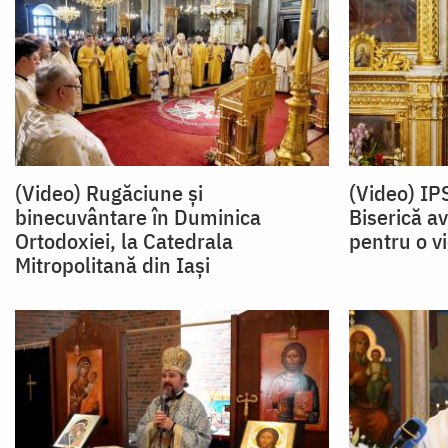
(Video) Rugăciune și
(Video) IP
binecuvântare în Duminica
Biserică a
Ortodoxiei, la Catedrala
pentru o v
Mitropolitană din Iași