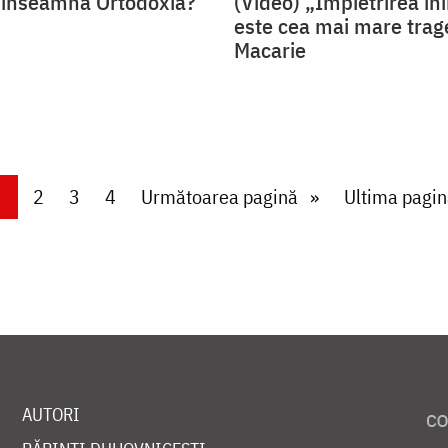
 înseamnă Ortodoxia?
(Video) „Împietrirea in
este cea mai mare trag
Macarie
urrent page
Page
2
Page
3
Page
4
Next page
Următoarea pagină
Last page
Ultima pagin
AUTORI