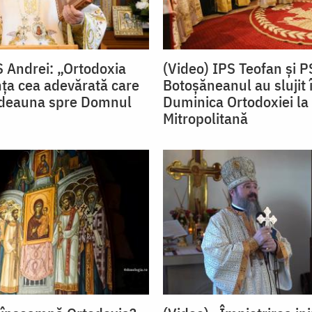
S Andrei: „Ortodoxia
(Video) IPS Teofan și P
nța cea adevărată care
Botoșăneanul au slujit 
tdeauna spre Domnul
Duminica Ortodoxiei la
Mitropolitană