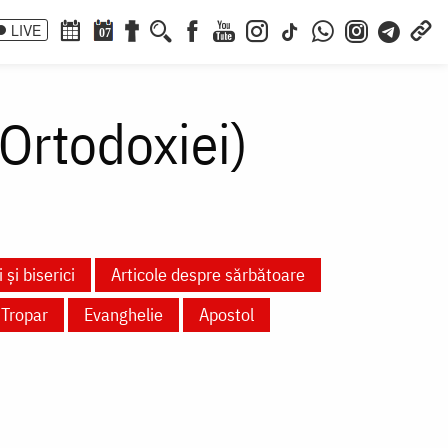
LIVE
07
 Ortodoxiei)
 și biserici
Articole despre sărbătoare
Tropar
Evanghelie
Apostol