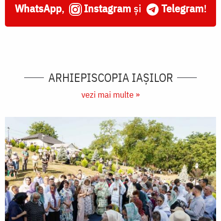
WhatsApp
,
Instagram
și
Telegram
!
ARHIEPISCOPIA IAŞILOR
vezi mai multe »