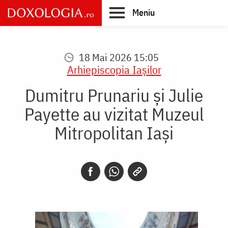
Skip
Meniu
to
main
Main
content
navigation
18 Mai 2026 15:05
Arhiepiscopia Iaşilor
Dumitru Prunariu și Julie
Payette au vizitat Muzeul
Mitropolitan Iași