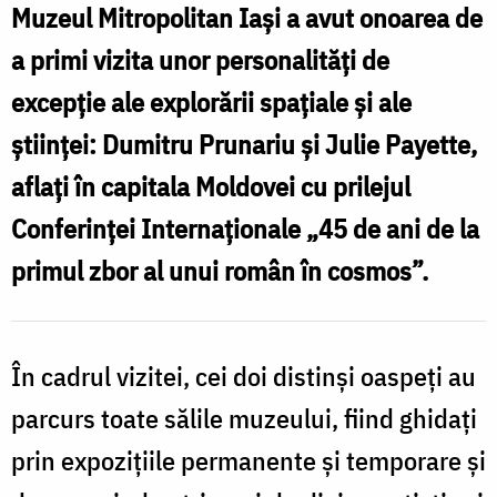
Muzeul Mitropolitan Iași a avut onoarea de
a primi vizita unor personalități de
excepție ale explorării spațiale și ale
științei: Dumitru Prunariu și Julie Payette,
aflați în capitala Moldovei cu prilejul
Conferinței Internaționale „45 de ani de la
primul zbor al unui român în cosmos”.
În cadrul vizitei, cei doi distinși oaspeți au
parcurs toate sălile muzeului, fiind ghidați
prin expozițiile permanente și temporare și