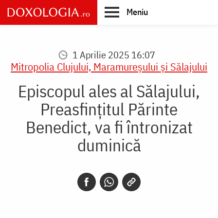
Skip
Meniu
to
main
Main
content
navigation
1 Aprilie 2025 16:07
Mitropolia Clujului, Maramureşului şi Sălajului
Episcopul ales al Sălajului,
Preasfințitul Părinte
Benedict, va fi întronizat
duminică