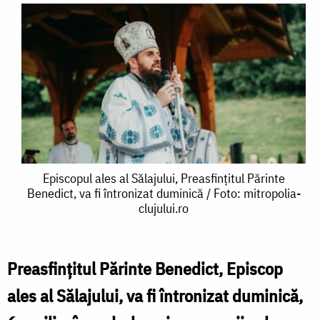
Episcopul
Episcopul ales al Sălajului, Preasfințitul Părinte
Benedict, va fi întronizat duminică / Foto: mitropolia-
ales
clujului.ro
al
Sălajului,
Preasfințitul Părinte Benedict, Episcop
Preasfințitul
ales al Sălajului, va fi întronizat duminică,
Părinte