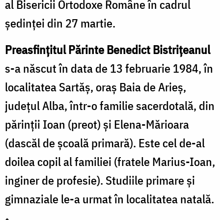
al Bisericii Ortodoxe Române în cadrul
ședinței din 27 martie.
Preasfințitul Părinte Benedict Bistrițeanul
s-a născut în data de 13 februarie 1984, în
localitatea Sartăș, oraș Baia de Arieș,
județul Alba, într-o familie sacerdotală, din
părinții Ioan (preot) și Elena-Mărioara
(dascăl de școală primară). Este cel de-al
doilea copil al familiei (fratele Marius-Ioan,
inginer de profesie). Studiile primare și
gimnaziale le-a urmat în localitatea natală.