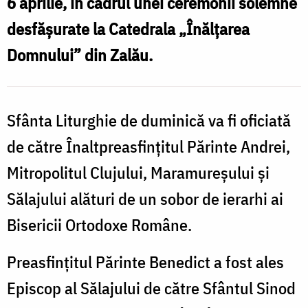
6 aprilie, în cadrul unei ceremonii solemne
Benedict,
desfășurate la Catedrala „Înălțarea
va
Domnului” din Zalău.
fi
întronizat
duminică
Sfânta Liturghie de duminică va fi oficiată
/
de către Înaltpreasfințitul Părinte Andrei,
Foto:
Mitropolitul Clujului, Maramureșului și
mitropolia-
Sălajului alături de un sobor de ierarhi ai
clujului.ro
Bisericii Ortodoxe Române.
Preasfințitul Părinte Benedict a fost ales
Episcop al Sălajului de către Sfântul Sinod