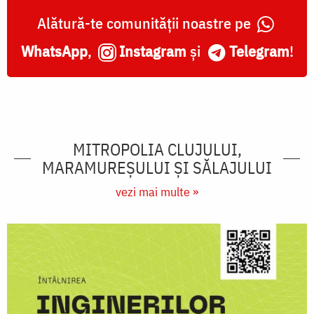
Alătură-te comunității noastre pe
WhatsApp
,
Instagram
și
Telegram
!
MITROPOLIA CLUJULUI,
MARAMUREŞULUI ŞI SĂLAJULUI
vezi mai multe »