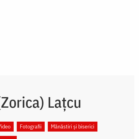
Zorica) Lațcu
Video
Fotografii
Mănăstiri și biserici