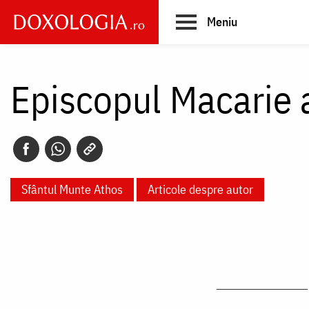
Skip
Meniu
to
main
Main
content
navigation
Episcopul Macarie 
Sfântul Munte Athos
Articole despre autor