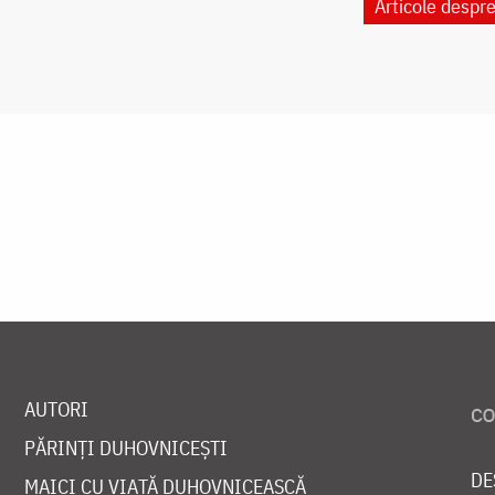
Articole despr
AUTORI
PĂRINȚI DUHOVNICEȘTI
DE
MAICI CU VIAȚĂ DUHOVNICEASCĂ