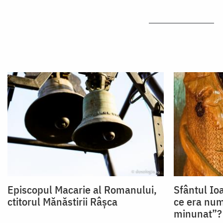
Episcopul Macarie al Romanului,
Sfântul Io
ctitorul Mănăstirii Râșca
ce era numi
minunat”?