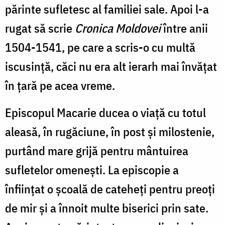
părinte sufletesc al familiei sale. Apoi l-a
rugat să scrie
Cronica Moldovei
între anii
1504-1541, pe care a scris-o cu multă
iscusinţă, căci nu era alt ierarh mai învăţat
în ţară pe acea vreme.
Episcopul Macarie ducea o viaţă cu totul
aleasă, în rugăciune, în post şi milostenie,
purtând mare grijă pentru mântuirea
sufletelor omeneşti. La episcopie a
înfiinţat o şcoală de cateheţi pentru preoţi
de mir şi a înnoit multe biserici prin sate.