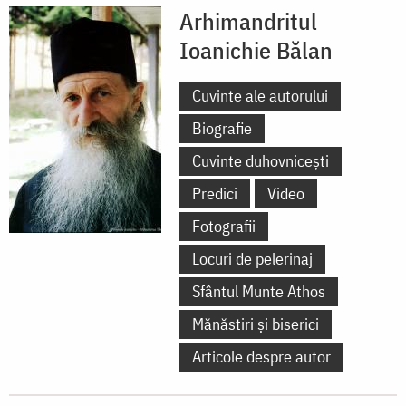
Arhimandritul
Ioanichie Bălan
Cuvinte ale autorului
Biografie
Cuvinte duhovnicești
Predici
Video
Fotografii
Locuri de pelerinaj
Sfântul Munte Athos
Mănăstiri și biserici
Articole despre autor