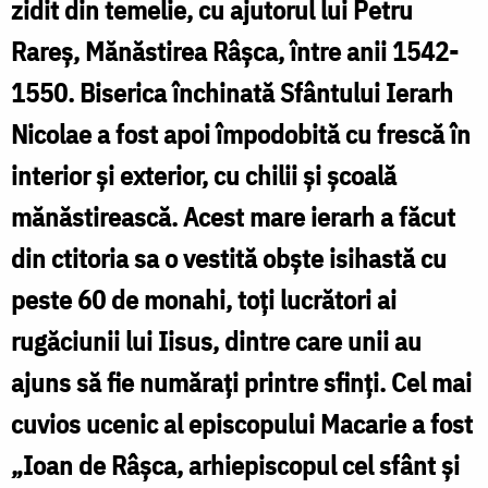
zidit din temelie, cu ajutorul lui Petru
Râșca
Rareş, Mănăstirea Râşca, între anii 1542-
/
1550. Biserica închinată Sfântului Ierarh
Foto:
Nicolae a fost apoi împodobită cu frescă în
Oana
interior şi exterior, cu chilii şi şcoală
Nechifor
mănăstirească. Acest mare ierarh a făcut
din ctitoria sa o vestită obşte isihastă cu
peste 60 de monahi, toţi lucrători ai
rugăciunii lui Iisus, dintre care unii au
ajuns să fie număraţi printre sfinţi. Cel mai
cuvios ucenic al episcopului Macarie a fost
„Ioan de Râşca, arhiepiscopul cel sfânt şi