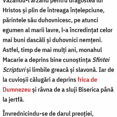
Hristos şi plin de întreaga înţelepciune,
părintele său duhovnicesc, pe atunci
egumen al marii lavre, l-a încredinţat celor
mai buni dascăli şi duhovnici nemţeni.
Astfel, timp de mai mulţi ani, monahul
Macarie a deprins bine cunoştinţa
Sfintei
Scripturi
şi limbile greacă şi slavonă. Iar de
la cuvioşii călugări a deprins
frica de
Dumnezeu
şi râvna de a sluji Biserica până
la jertfă.
Învrednicindu-se de darul preoţiei,