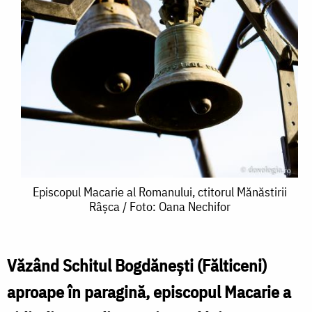
Episcopul
Episcopul Macarie al Romanului, ctitorul Mănăstirii
Râșca / Foto: Oana Nechifor
Macarie
al
Romanului,
Văzând Schitul Bogdăneşti (Fălticeni)
ctitorul
aproape în paragină, episcopul Macarie a
Mănăstirii