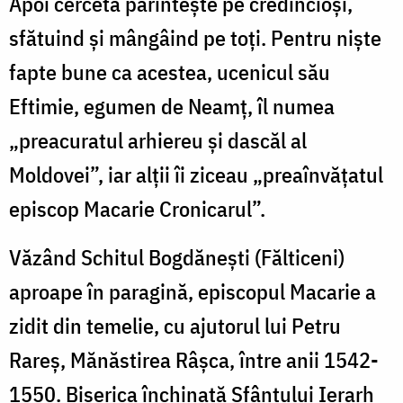
Apoi cerceta părinteşte pe credincioşi,
sfătuind şi mângâind pe toţi. Pentru nişte
fapte bune ca acestea, ucenicul său
Eftimie, egumen de Neamţ, îl numea
„preacuratul arhiereu şi dascăl al
Moldovei”, iar alţii îi ziceau „preaînvăţatul
episcop Macarie Cronicarul”.
Văzând Schitul Bogdăneşti (Fălticeni)
aproape în paragină, episcopul Macarie a
zidit din temelie, cu ajutorul lui Petru
Rareş, Mănăstirea Râşca, între anii 1542-
1550. Biserica închinată Sfântului Ierarh