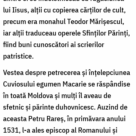
lui Iisus, alţii cu copierea cărţilor de cult,
precum era monahul Teodor Mărişescul,
iar alţii traduceau operele Sfinţilor Părinţi,
fiind buni cunoscători ai scrierilor
patristice.
Vestea despre petrecerea şi înţelepciunea
Cuviosului egumen Macarie se răspândise
în toată Moldova şi mulţi îl aveau de
sfetnic şi părinte duhovnicesc. Auzind de
aceasta Petru Rareş, în primăvara anului
1531, l-a ales episcop al Romanului şi