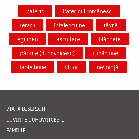
pateric
Patericul românesc
ierarh
înțelepciune
râvnă
egumen
ascultare
blândețe
părinte (duhovnicesc)
rugăciune
fapte bune
ctitor
nevoință
VIAȚA BISERICII
CUVINTE DUHOVNICEȘTI
FAMILIE