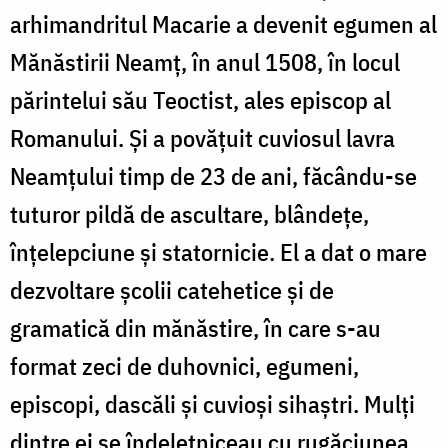
arhimandritul Macarie a devenit egumen al
Mănăstirii Neamţ, în anul 1508, în locul
părintelui său Teoctist, ales episcop al
Romanului. Şi a povăţuit cuviosul lavra
Neamţului timp de 23 de ani, făcându-se
tuturor pildă de ascultare, blândeţe,
înţelepciune şi statornicie. El a dat o mare
dezvoltare şcolii catehetice şi de
gramatică din mănăstire, în care s-au
format zeci de duhovnici, egumeni,
episcopi, dascăli şi cuvioşi sihaştri. Mulţi
dintre ei se îndeletniceau cu rugăciunea