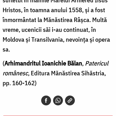
Hristos, în toamna anului 1558, şi a fost
înmormântat la Mănăstirea Râşca. Multă
vreme, ucenicii săi i-au continuat, în
Moldova şi Transilvania, nevoinţa şi opera
sa.
(
Arhimandritul Ioanichie Bălan
,
Patericul
românesc
, Editura Mănăstirea Sihăstria,
pp. 160-162)