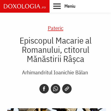
Skip
Meniu
to
main
Main
content
navigation
Pateric
Episcopul Macarie al
Romanului, ctitorul
Mănăstirii Râșca
Arhimandritul Ioanichie Bălan