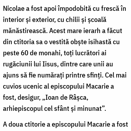
Nicolae a fost apoi împodobită cu frescă în
interior şi exterior, cu chilii şi şcoală
mănăstirească. Acest mare ierarh a făcut
din ctitoria sa o vestită obşte isihastă cu
peste 60 de monahi, toţi lucrători ai
rugăciunii lui Iisus, dintre care unii au
ajuns să fie număraţi printre sfinţi. Cel mai
cuvios ucenic al episcopului Macarie a
fost, desigur, „Ioan de Râşca,
arhiepiscopul cel sfânt şi minunat”.
A doua ctitorie a episcopului Macarie a fost