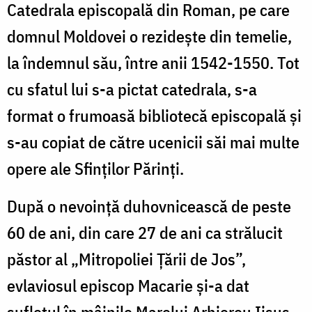
Catedrala episcopală din Roman, pe care
domnul Moldovei o rezideşte din temelie,
la îndemnul său, între anii 1542-1550. Tot
cu sfatul lui s-a pictat catedrala, s-a
format o frumoasă bibliotecă episcopală şi
s-au copiat de către ucenicii săi mai multe
opere ale Sfinţilor Părinţi.
După o nevoinţă duhovnicească de peste
60 de ani, din care 27 de ani ca strălucit
păstor al „Mitropoliei Ţării de Jos”,
evlaviosul episcop Macarie şi-a dat
sufletul în mâinile Marelui Arhiereu Iisus