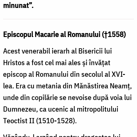
minunat”.
Episcopul Macarie al Romanului (†1558)
Acest venerabil ierarh al Bisericii lui
Hristos a fost cel mai ales şi învăţat
episcop al Romanului din secolul al XVI-
lea. Era cu metania din Mănăstirea Neamţ,
unde din copilărie se nevoise după voia lui
Dumnezeu, ca ucenic al mitropolitului
Teoctist II (1510-1528).
Văzându-l arzând pentru dragostea lui