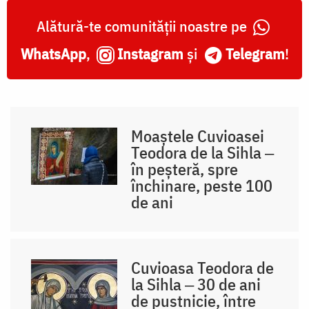
Alătură-te comunității noastre pe
WhatsApp
,
Instagram
și
Telegram
!
Moaștele Cuvioasei
Teodora de la Sihla ‒
în peșteră, spre
închinare, peste 100
de ani
Cuvioasa Teodora de
la Sihla ‒ 30 de ani
de pustnicie, între