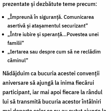
prezentate și dezbătute teme precum:
„Împreună în siguranță. Comunicarea
asertivă și atașamentul securizant”
„Între iubire și speranță...Povestea unei
familii”
„Iertarea sau despre cum să ne reclădim
căminul”
Nădăjduim ca bucuria acestei convenții
aniversare să ajungă la inima fiecărui
participant, iar mai apoi fiecare la rândul
lui să transmită bucuria acestor întâlniri
mai departe celor ce nu au putut ajunge la