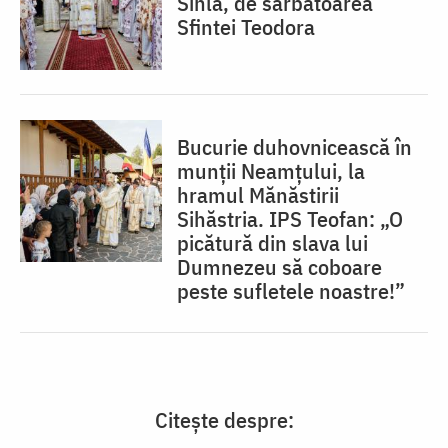
Sihla, de sărbătoarea
Sfintei Teodora
Bucurie duhovnicească în
munții Neamțului, la
hramul Mănăstirii
Sihăstria. IPS Teofan: „O
picătură din slava lui
Dumnezeu să coboare
peste sufletele noastre!”
Citește despre: