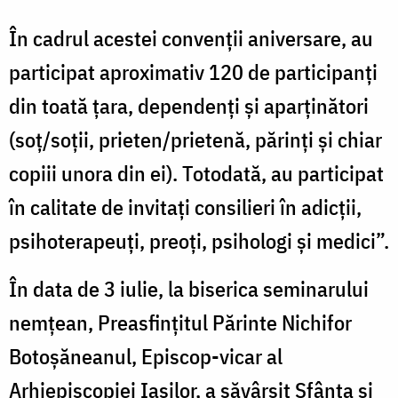
În cadrul acestei convenții aniversare, au
participat aproximativ 120 de participanți
din toată țara, dependenți și aparținători
(soț/soții, prieten/prietenă, părinți și chiar
copiii unora din ei). Totodată, au participat
în calitate de invitați consilieri în adicții,
psihoterapeuți, preoți, psihologi și medici”.
În data de 3 iulie, la biserica seminarului
nemțean, Preasfințitul Părinte Nichifor
Botoșăneanul, Episcop-vicar al
Arhiepiscopiei Iașilor, a săvârșit Sfânta și