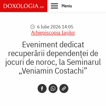
Skip
Meniu
to
main
Main
content
navigation
6 Iulie 2026 14:05
Arhiepiscopia Iaşilor
Eveniment dedicat
recuperării dependenței de
jocuri de noroc, la Seminarul
„Veniamin Costachi”