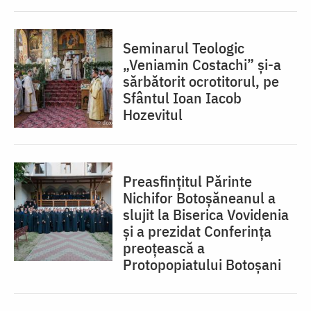
Seminarul Teologic
„Veniamin Costachi” și-a
sărbătorit ocrotitorul, pe
Sfântul Ioan Iacob
Hozevitul
Preasfințitul Părinte
Nichifor Botoșăneanul a
slujit la Biserica Vovidenia
și a prezidat Conferința
preoțească a
Protopopiatului Botoșani