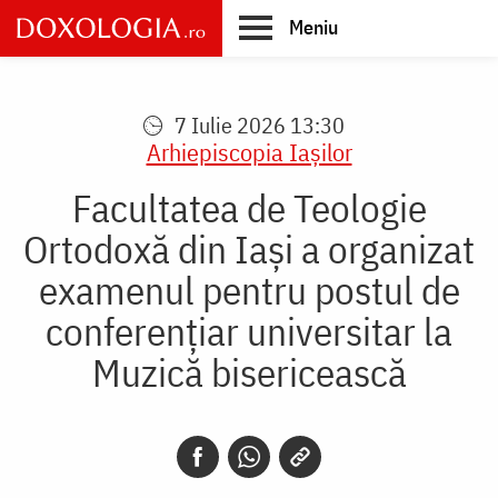
Skip
Meniu
to
main
Main
content
navigation
7 Iulie 2026 13:30
Arhiepiscopia Iaşilor
Facultatea de Teologie
Ortodoxă din Iași a organizat
examenul pentru postul de
conferențiar universitar la
Muzică bisericească