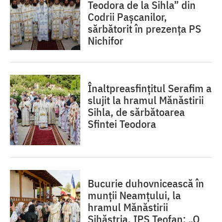
Teodora de la Sihla” din
Codrii Pașcanilor,
sărbătorit în prezența PS
Nichifor
Înaltpreasfințitul Serafim a
slujit la hramul Mănăstirii
Sihla, de sărbătoarea
Sfintei Teodora
Bucurie duhovnicească în
munții Neamțului, la
hramul Mănăstirii
Sihăstria. IPS Teofan: „O