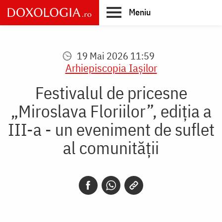
Skip
Meniu
to
main
Main
content
navigation
19 Mai 2026 11:59
Arhiepiscopia Iaşilor
Festivalul de pricesne
„Miroslava Floriilor”, ediția a
III-a - un eveniment de suflet
al comunității