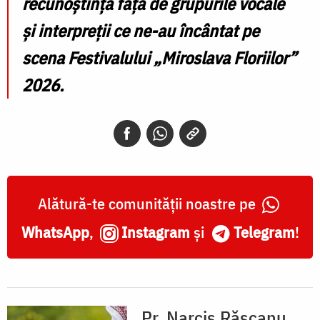
recunoștință față de grupurile vocale
și interpreții ce ne-au încântat pe
scena Festivalului „Miroslava Floriilor”
2026.
Alătură-te comunității noastre pe
WhatsApp
,
Instagram
și
Telegram
!
Pr. Narcis Răşcanu