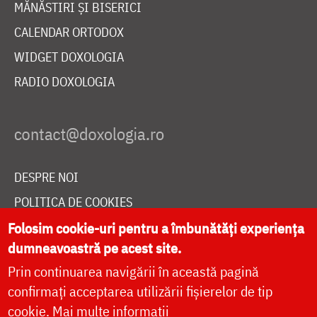
MĂNĂSTIRI ȘI BISERICI
CALENDAR ORTODOX
WIDGET DOXOLOGIA
RADIO DOXOLOGIA
DESPRE NOI
POLITICA DE COOKIES
DONEAZĂ ONLINE PENTRU CATEDRALA NAȚIONALĂ
Folosim cookie-uri pentru a îmbunătăți experiența
dumneavoastră pe acest site.
Prin continuarea navigării în această pagină
LIVE
confirmați acceptarea utilizării fișierelor de tip
cookie.
Mai multe informații