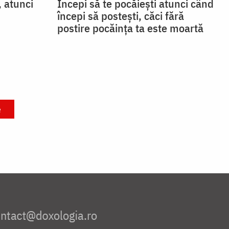
, atunci
Începi să te pocăiești atunci când
începi să postești, căci fără
postire pocăința ta este moartă
e