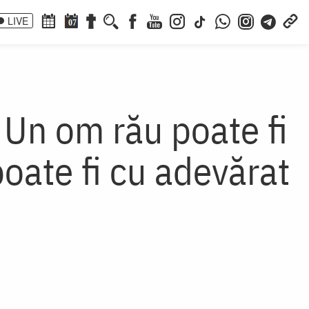
LIVE
07
t. Un om rău poate fi
poate fi cu adevărat