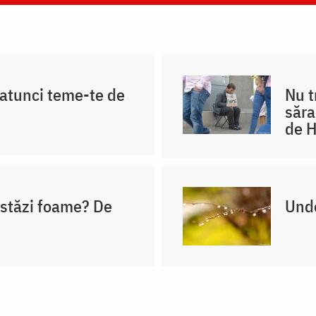
, atunci teme-te de
Nu t
săra
de H
astăzi foame? De
Unde