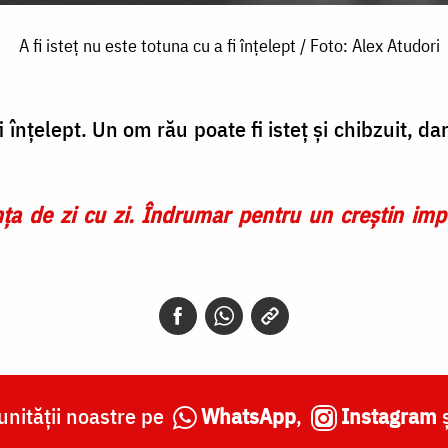
A fi isteț nu este totuna cu a fi înțelept / Foto: Alex Atudori
 fi înțelept. Un om rău poate fi isteț și chibzuit, 
ța de zi cu zi. Îndrumar pentru un creștin impl
nității noastre pe
WhatsApp
,
Instagram