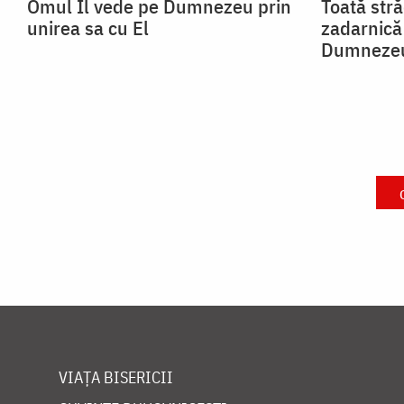
Omul Îl vede pe Dumnezeu prin
Toată str
unirea sa cu El
zadarnică 
Dumneze
VIAȚA BISERICII