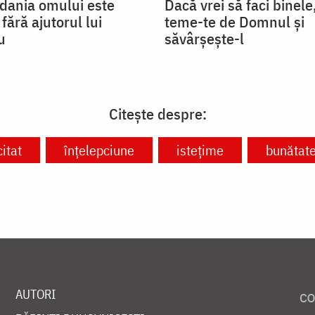
ădania omului este
Dacă vrei să faci binele
fără ajutorul lui
teme-te de Domnul și
u
săvârșește-l
Citește despre:
citat
înțelepciune
istețime
bunătat
AUTORI