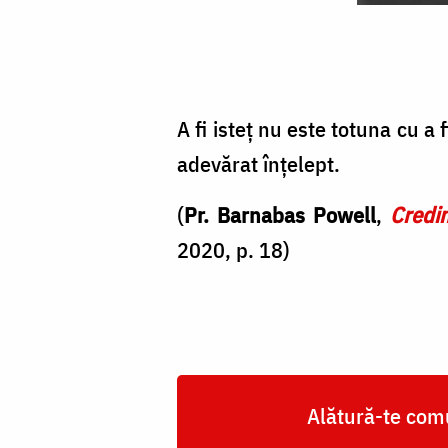
A
fi
isteț
nu
A fi isteț nu este totuna cu a
este
adevărat înțelept.
totuna
(
Pr. Barnabas Powell
,
Credin
cu
2020, p. 18
)
a
fi
înțelept
/
Foto:
Alătură-te comu
Alex