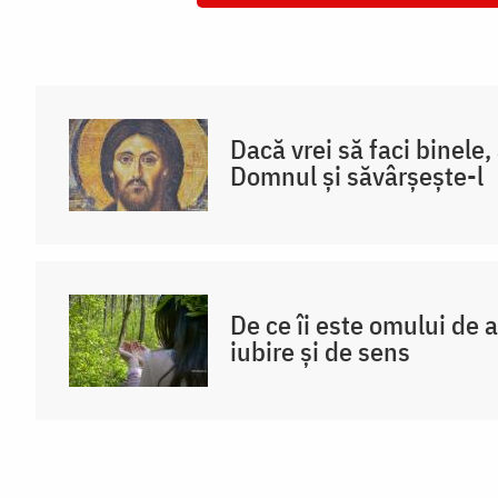
Atudori
Dacă vrei să faci binele
Domnul și săvârșește-l
De ce îi este omului de 
iubire și de sens