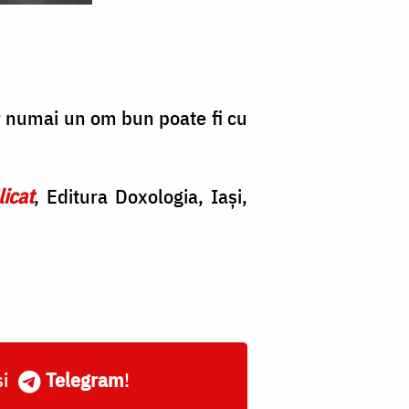
dar numai un om bun poate fi cu
icat
, Editura Doxologia, Iași,
și
Telegram
!