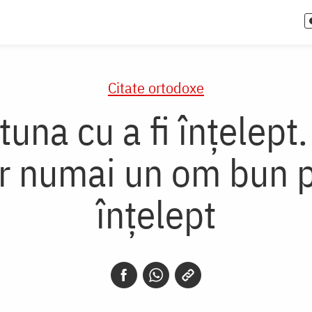
Citate ortodoxe
otuna cu a fi înțelep
dar numai un om bun 
înțelept