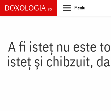
Skip
Meniu
to
main
Main
content
navigation
A fi isteț nu este t
isteț și chibzuit, 