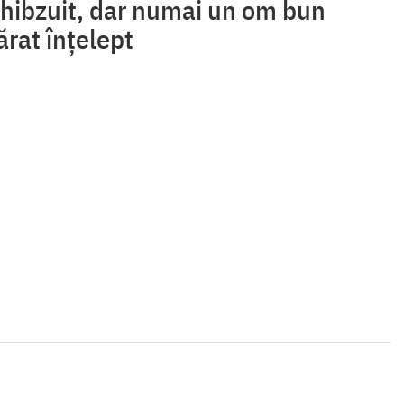
i chibzuit, dar numai un om bun
ărat înțelept