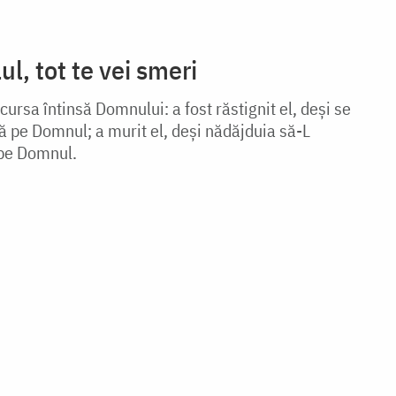
ul, tot te vei smeri
n cursa întinsă Domnului: a fost răstignit el, deşi se
ă pe Domnul; a murit el, deşi nădăjduia să-L
pe Domnul.