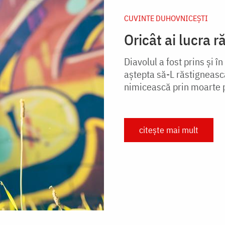
CUVINTE DUHOVNICEȘTI
Oricât ai lucra ră
Diavolul a fost prins şi î
aştepta să-L răstigneasc
nimicească prin moarte 
citește mai mult