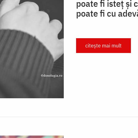
poate fi isteț ș
poate fi cu adev
citește mai mult