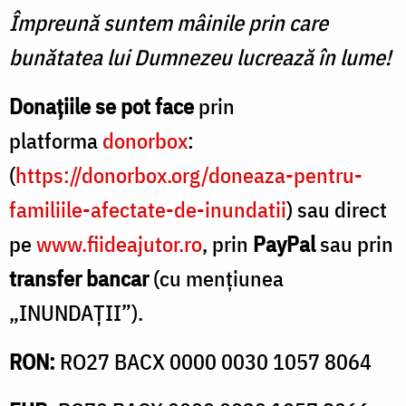
Împreună suntem mâinile prin care
bunătatea lui Dumnezeu lucrează în lume!
Donațiile se pot face
prin
platforma
donorbox
:
(
https://donorbox.org/doneaza-pentru-
familiile-afectate-de-inundatii
) sau direct
pe
www.fiideajutor.ro
, prin
PayPal
sau prin
transfer bancar
(cu mențiunea
„INUNDAȚII”).
RON:
RO27 BACX 0000 0030 1057 8064