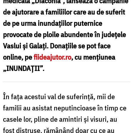
medicală „Diaconia”, lansează o campanie
familiile
de ajutorare a familiilor care au de suferit
afectate
de pe urma inundațiilor puternice
de
provocate de ploile abundente în județele
inundații
Vaslui și Galați. Donațiile se pot face
/
online, pe
fiideajutor.ro
, cu mențiunea
Foto:
„INUNDAȚII”.
Oana
Nechifor
În fața acestui val de suferință, mii de
familii au asistat neputincioase în timp ce
casele lor, pline de amintiri și visuri, au
fost distruse, rămânând doar cu ce au