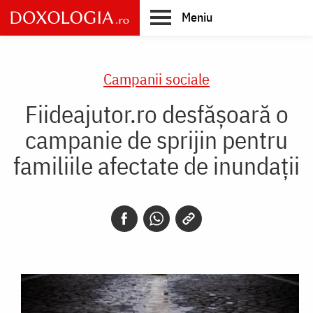
Skip
Meniu
to
main
Main
content
navigation
Campanii sociale
Fiideajutor.ro desfășoară o
campanie de sprijin pentru
familiile afectate de inundații