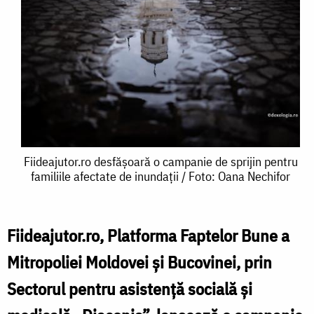
Fiideajutor.ro
Fiideajutor.ro desfășoară o campanie de sprijin pentru
familiile afectate de inundații / Foto: Oana Nechifor
desfășoară
o
campanie
Fiideajutor.ro, Platforma Faptelor Bune a
de
Mitropoliei Moldovei și Bucovinei, prin
sprijin
Sectorul pentru asistență socială și
pentru