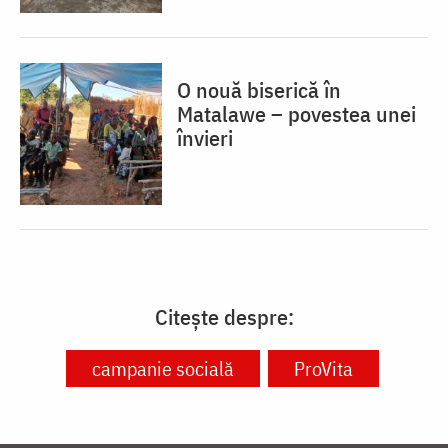
O nouă biserică în
Matalawe – povestea unei
învieri
Citește despre:
campanie socială
ProVita