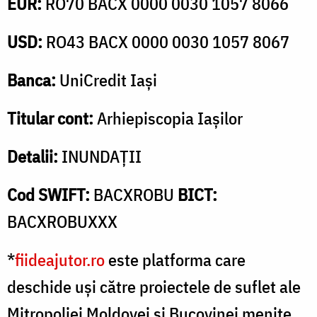
EUR:
RO70 BACX 0000 0030 1057 8066
USD:
RO43 BACX 0000 0030 1057 8067
Banca:
UniCredit Iași
Titular cont:
Arhiepiscopia Iașilor
Detalii:
INUNDAȚII
Cod SWIFT:
BACXROBU
BICT:
BACXROBUXXX
*
fiideajutor.ro
este platforma care
deschide uși către proiectele de suflet ale
Mitropoliei Moldovei și Bucovinei menite