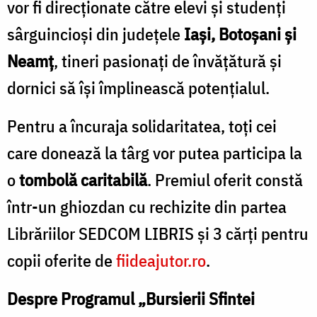
vor fi direcționate către elevi și studenți
sârguincioși din județele
Iași, Botoșani și
Neamț
, tineri pasionați de învățătură și
dornici să își împlinească potențialul.
Pentru a încuraja solidaritatea, toți cei
care donează la târg vor putea participa la
o
tombolă caritabilă
. Premiul oferit constă
într-
un ghiozdan cu rechizite din partea
Librăriilor SEDCOM LIBRIS și 3 cărți pentru
copii oferite de
fiideajutor.ro
.
Despre Programul „Bursierii Sfintei