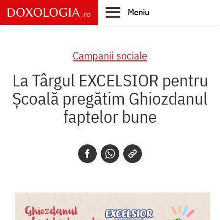
Skip
Meniu
to
main
Main
content
navigation
Campanii sociale
La Târgul EXCELSIOR pentru
Școală pregătim Ghiozdanul
faptelor bune