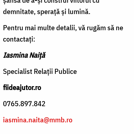
șansa de a-și construi viitorul cu
demnitate, sperață și lumină
.
Pentru mai multe detalii, vă rugăm să ne
contactați:
Iasmina Naiță
Specialist Relații Publice
fiideajutor.ro
0765.897.842
iasmina.naita@mmb.ro