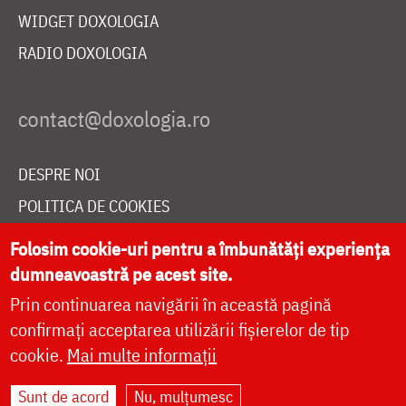
WIDGET DOXOLOGIA
RADIO DOXOLOGIA
DESPRE NOI
POLITICA DE COOKIES
DONEAZĂ ONLINE PENTRU CATEDRALA NAȚIONALĂ
Folosim cookie-uri pentru a îmbunătăți experiența
dumneavoastră pe acest site.
Prin continuarea navigării în această pagină
LIVE
confirmați acceptarea utilizării fișierelor de tip
cookie.
Mai multe informații
Site dezvoltat de
DOXOLOGIA MEDIA
,
Sunt de acord
Nu, mulțumesc