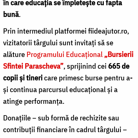
în care educația se împletește cu fapta
bună
.
Prin intermediul platformei
fiideajutor.ro
,
vizitatorii târgului sunt invitați să se
alăture
Programului Educațional
„Bursierii
Sfintei Parascheva”
, sprijinind cei
665 de
copii și tineri
care primesc burse pentru a-
și continua parcursul educațional și a
atinge performanța.
Donațiile – sub formă de rechizite sau
contribuții financiare în cadrul târgului –