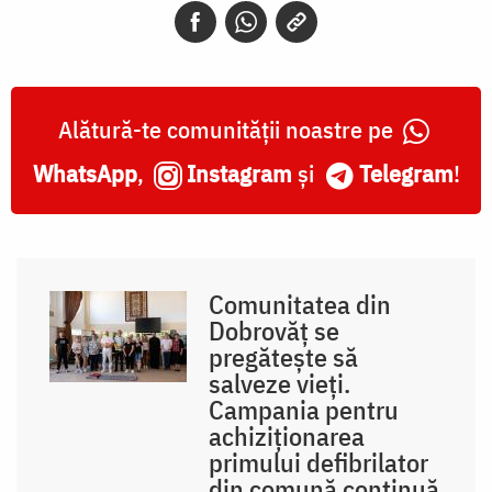
Alătură-te comunității noastre pe
WhatsApp
,
Instagram
și
Telegram
!
Comunitatea din
Dobrovăț se
pregătește să
salveze vieți.
Campania pentru
achiziționarea
primului defibrilator
din comună continuă