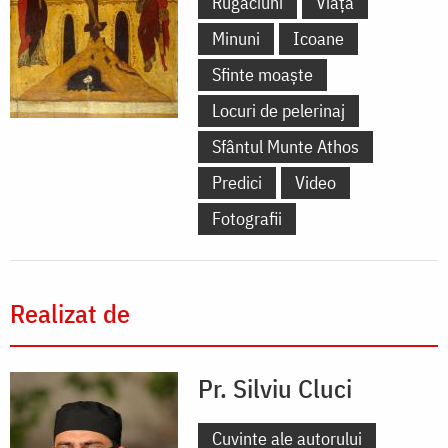
Rugăciuni
Viață
Minuni
Icoane
Sfinte moaște
Locuri de pelerinaj
Sfântul Munte Athos
Predici
Video
Fotografii
Realizat de
Pr. Silviu Cluci
Cuvinte ale autorului