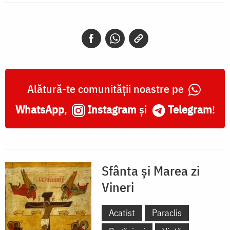
Alătură-te comunității noastre pe
WhatsApp
,
Instagram
și
Telegram
!
Sfânta și Marea zi
Vineri
Acatist
Paraclis