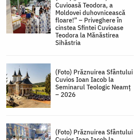
Cuvioasă Teodora, a
Moldovei duhovnicească
floare!” – Priveghere în
cinstea Sfintei Cuvioase
Teodora la Mănăstirea
Sihăstria
(Foto) Prăznuirea Sfântului
Cuvios Ioan Iacob la
Seminarul Teologic Neamț
– 2026
(Foto) Prăznuirea Sfântului
Cuvios Ioan Iacob la