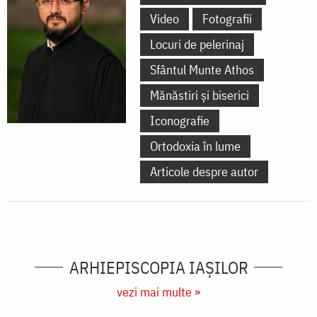
Video
Fotografii
Locuri de pelerinaj
Sfântul Munte Athos
Mănăstiri și biserici
Iconografie
Ortodoxia în lume
Articole despre autor
ARHIEPISCOPIA IAŞILOR
vezi mai multe »