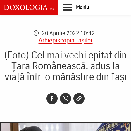
Skip
Meniu
to
main
Main
content
navigation
20 Aprilie 2022 10:42
Arhiepiscopia Iaşilor
(Foto) Cel mai vechi epitaf din
Țara Românească, adus la
viață într-o mănăstire din Iași