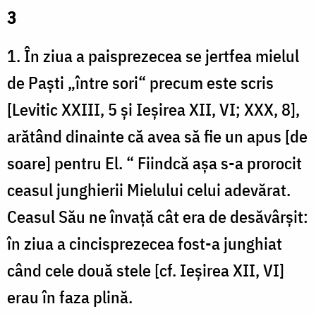
3
1. În ziua a paisprezecea se jertfea mielul
de Paști „între sori“ precum este scris
[Levitic XXIII, 5 și Ieșirea XII, VI; XXX, 8],
arătând dinainte că avea să fie un apus [de
soare] pentru El. “ Fiindcă așa s-a prorocit
ceasul junghierii Mielului celui adevărat.
Ceasul Său ne învață cât era de desăvârșit:
în ziua a cincisprezecea fost-a junghiat
când cele două stele [cf. Ieșirea XII, VI]
erau în faza plină.