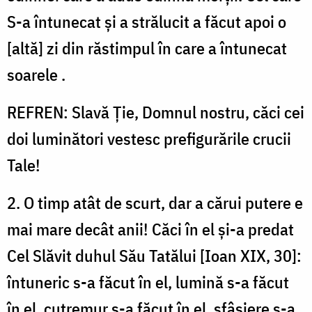
S-a întunecat și a strălucit a făcut apoi o
[altă] zi din răstimpul în care a întunecat
soarele .
REFREN: Slavă Ție, Domnul nostru, căci cei
doi luminători vestesc prefigurările crucii
Tale!
2. O timp atât de scurt, dar a cărui putere e
mai mare decât anii! Căci în el și-a predat
Cel Slăvit duhul Său Tatălui [Ioan XIX, 30]:
întuneric s-a făcut în el, lumină s-a făcut
în el, cutremur s-a făcut în el, sfâșiere s-a