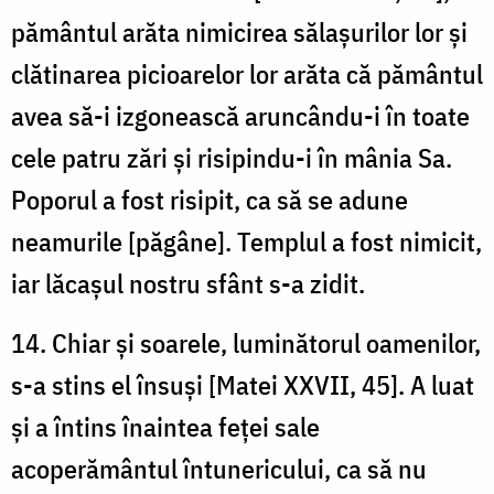
pământul arăta nimicirea sălașurilor lor și
clătinarea picioarelor lor arăta că pământul
avea să-i izgonească aruncându-i în toate
cele patru zări și risipindu-i în mânia Sa.
Poporul a fost risipit, ca să se adune
neamurile [păgâne]. Templul a fost nimicit,
iar lăcașul nostru sfânt s-a zidit.
14. Chiar și soarele, luminătorul oamenilor,
s-a stins el însuși [Matei XXVII, 45]. A luat
și a întins înaintea feței sale
acoperământul întunericului, ca să nu