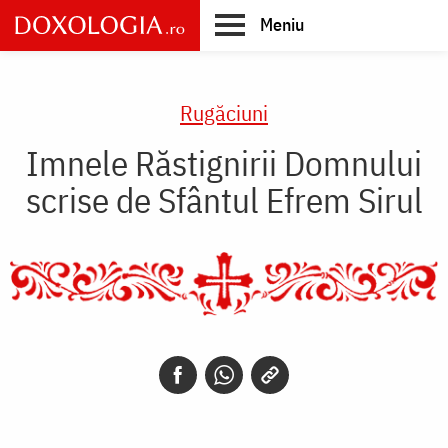
Skip
Meniu
to
main
Main
content
navigation
Rugăciuni
Imnele Răstignirii Domnului
scrise de Sfântul Efrem Sirul