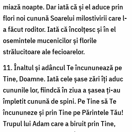
miază noapte. Dar iată că și el aduce prin
flori noi cunună Soarelui milostivirii care l-
a făcut roditor. Iată că încolțesc și în el
osemintele mucenicilor și florile
strălucitoare ale fecioarelor.
11. Înaltul și adâncul Te încununează pe
Tine, Doamne. Iată cele șase zări îți aduc
cununile lor, fiindcă în ziua a șasea ți-au
împletit cunună de spini. Pe Tine să Te
încununeze și prin Tine pe Părintele Tău!
Trupul lui Adam care a biruit prin Tine,