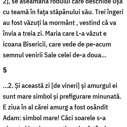
2], se aseamănă robului care deschide ușa
cu teamă în fața stăpânului său. Trei îngeri
au fost văzuți la mormânt , vestind că va
învia a treia zi. Maria care L-a văzut e
icoana Bisericii, care vede de pe-acum
semnul venirii Sale celei de-a doua…
5
…2. Și această zi [de vineri] și amurgul ei
sunt mare simbol și prefigurare minunată.
E ziua în al cărei amurg a fost osândit
Adam: simbol mare! Căci soarele s-a