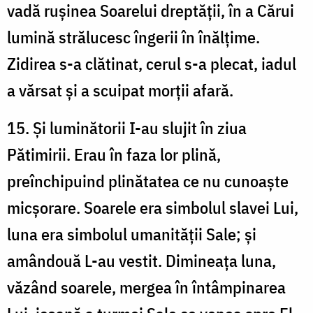
vadă rușinea Soarelui dreptății, în a Cărui
lumină strălucesc îngerii în înălțime.
Zidirea s-a clătinat, cerul s-a plecat, iadul
a vărsat și a scuipat morții afară.
15. Și luminătorii I-au slujit în ziua
Pătimirii. Erau în faza lor plină,
preînchipuind plinătatea ce nu cunoaște
micșorare. Soarele era simbolul slavei Lui,
luna era simbolul umanității Sale; și
amândouă L-au vestit. Dimineața luna,
văzând soarele, mergea în întâmpinarea