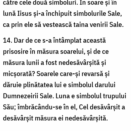
către cele două simboluri. În soare și în
lună Iisus și-a închipuit simbolurile Sale,
ca prin ele să vestească taina venirii Sale.
14. Dar de ce s-a întâmplat această
prisosire în măsura soarelui, și de ce
măsura lunii a fost nedesăvârșită și
micșorată? Soarele care-și revarsă și
dăruie plinătatea lui e simbolul darului
Dumnezeirii Sale. Luna e simbolul trupului
Său; îmbrăcându-se în el, Cel desăvârșit a
desăvârșit măsura ei nedesăvârșită.