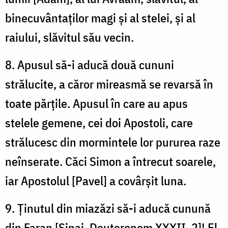
binecuvântaților magi și al stelei, și al
raiului, slăvitul său vecin.
8. Apusul să-i aducă două cununi
strălucite, a căror mireasmă se revarsă în
toate părțile. Apusul în care au apus
stelele gemene, cei doi Apostoli, care
strălucesc din mormintele lor pururea raze
neînserate. Căci Simon a întrecut soarele,
iar Apostolul [Pavel] a covârșit luna.
9. Ținutul din miazăzi să-i aducă cunună
din Faran [Sinai, Deuteronom XXXII, 2]! El