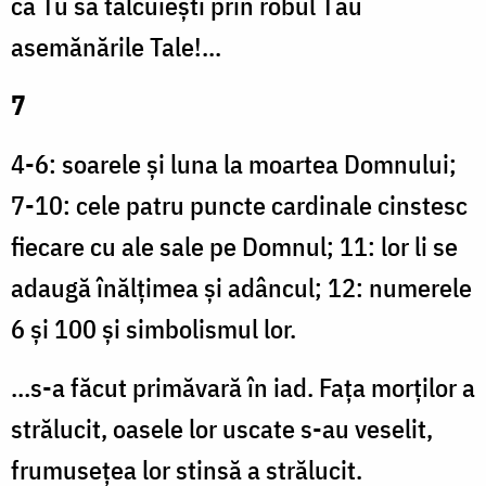
ca Tu să tâlcuiești prin robul Tău
asemănările Tale!...
7
4-6: soarele și luna la moartea Domnului;
7-10: cele patru puncte cardinale cinstesc
fiecare cu ale sale pe Domnul; 11: lor li se
adaugă înălțimea și adâncul; 12: numerele
6 și 100 și simbolismul lor.
…s-a făcut primăvară în iad. Fața morților a
strălucit, oasele lor uscate s-au veselit,
frumusețea lor stinsă a strălucit.