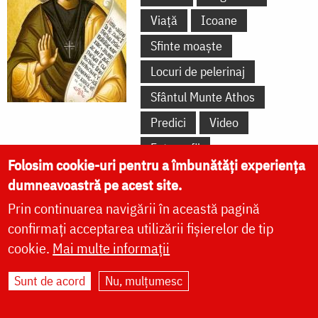
Viață
Icoane
Sfinte moaște
Locuri de pelerinaj
Sfântul Munte Athos
Predici
Video
Fotografii
Folosim cookie-uri pentru a îmbunătăți experiența
dumneavoastră pe acest site.
Sfânta și Marea zi
Prin continuarea navigării în această pagină
confirmați acceptarea utilizării fișierelor de tip
Vineri
cookie.
Mai multe informații
Acatist
Paraclis
Sunt de acord
Nu, mulțumesc
Rugăciuni
Viață
Minuni
Icoane