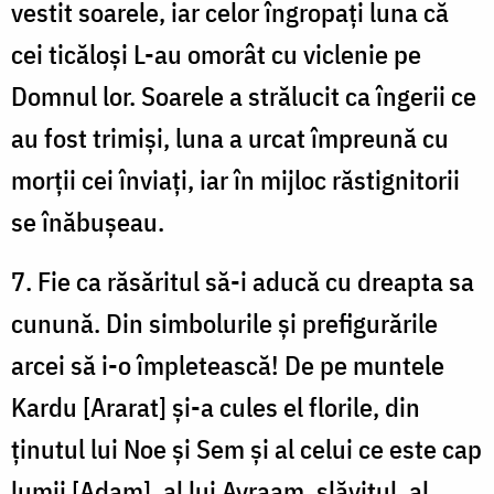
vestit soarele, iar celor îngropați luna că
cei ticăloși L-au omorât cu viclenie pe
Domnul lor. Soarele a strălucit ca îngerii ce
au fost trimiși, luna a urcat împreună cu
morții cei înviați, iar în mijloc răstignitorii
se înăbușeau.
7. Fie ca răsăritul să-i aducă cu dreapta sa
cunună. Din simbolurile și prefigurările
arcei să i-o împletească! De pe muntele
Kardu [Ararat] și-a cules el florile, din
ținutul lui Noe și Sem și al celui ce este cap
lumii [Adam], al lui Avraam, slăvitul, al