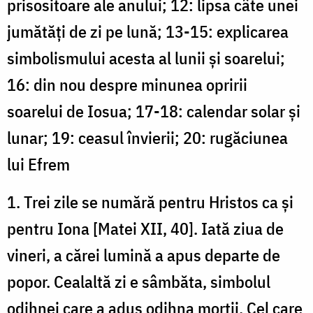
prisositoare ale anului; 12: lipsa câte unei
jumătăți de zi pe lună; 13-15: explicarea
simbolismului acesta al lunii și soarelui;
16: din nou despre minunea opririi
soarelui de Iosua; 17-18: calendar solar și
lunar; 19: ceasul învierii; 20: rugăciunea
lui Efrem
1. Trei zile se numără pentru Hristos ca și
pentru Iona [Matei XII, 40]. Iată ziua de
vineri, a cărei lumină a apus departe de
popor. Cealaltă zi e sâmbăta, simbolul
odihnei care a adus odihna morții. Cel care