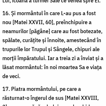
Lui, icoană a turmei Sale ce venea spre El.
16. Și mormântul în care L-au pus a fost
nou [Matei XXVII, 60], preînchipuire a
neamurilor [păgâne] care au fost botezate,
spălate, curățite și înnoite, amestecând în
trupurile lor Trupul și Sângele, chipuri ale
morții împăratului. Iar a treia zi a înviat și a
lăsat mormântul: în noi moartea Sa e viața
de veci.
17. Piatra mormântului, pe care a
răsturnat-o îngerul de sus [Matei XXVIII,