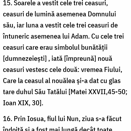
15. Soarele a vestit cele trei ceasuri,
ceasuri de lumină asemenea Domnului
său, iar luna a vestit cele trei ceasuri de
întuneric asemenea lui Adam. Cu cele trei
ceasuri care erau simbolul bunătății
[dumnezeiești] , iată [împreună] nouă
ceasuri vestesc cele două: vremea Fiului,
Care la ceasul al nouălea și-a dat cu glas
tare duhul Său Tatălui [Matei XXVII,45-50;
Ioan XIX, 30].
16. Prin Iosua, fiul lui Nun, ziua s-a făcut
îndoită și a fost mai lungă decât toate