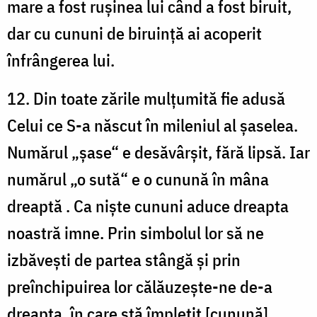
mare a fost rușinea lui când a fost biruit,
dar cu cununi de biruință ai acoperit
înfrângerea lui.
12. Din toate zările mulțumită fie adusă
Celui ce S-a născut în mileniul al șaselea.
Numărul „șase“ e desăvârșit, fără lipsă. Iar
numărul „o sută“ e o cunună în mâna
dreaptă . Ca niște cununi aduce dreapta
noastră imne. Prin simbolul lor să ne
izbăvești de partea stângă și prin
preînchipuirea lor călăuzește-ne de-a
dreapta, în care stă împletit [cunună]