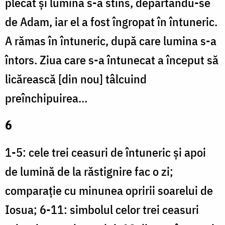
plecat și lumina s-a stins, depărtându-se
de Adam, iar el a fost îngropat în întuneric.
A rămas în întuneric, după care lumina s-a
întors. Ziua care s-a întunecat a început să
licărească [din nou] tâlcuind
preînchipuirea…
6
1-5: cele trei ceasuri de întuneric și apoi
de lumină de la răstignire fac o zi;
comparație cu minunea opririi soarelui de
Iosua; 6-11: simbolul celor trei ceasuri