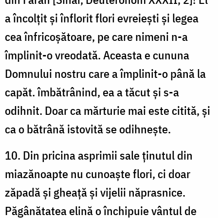
a încolțit și înflorit flori evreiești și legea
cea înfricoșătoare, pe care nimeni n-a
împlinit-o vreodată. Aceasta e cununa
Domnului nostru care a împlinit-o până la
capăt. îmbătrânind, ea a tăcut și s-a
odihnit. Doar ca mărturie mai este citită, și
ca o bătrână istovită se odihnește.
10. Din pricina asprimii sale ținutul din
miazănoapte nu cunoaște flori, ci doar
zăpadă și gheață și vijelii năprasnice.
Păgânătatea elină o închipuie vântul de