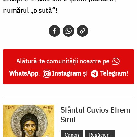
numărul „o sută“!
Alătură-te comunității noastre pe
WhatsApp
,
Instagram
și
Telegram
!
Sfântul Cuvios Efrem
Sirul
Canon
Rugăciuni