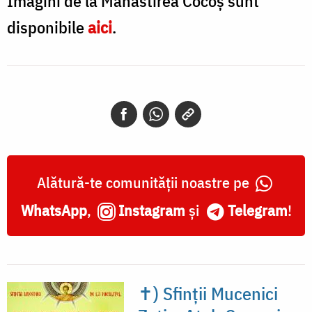
Imagini de la Mănăstirea Cocoș sunt
disponibile
aici
.
Alătură-te comunității noastre pe
WhatsApp
,
Instagram
și
Telegram
!
✝) Sfinții Mucenici