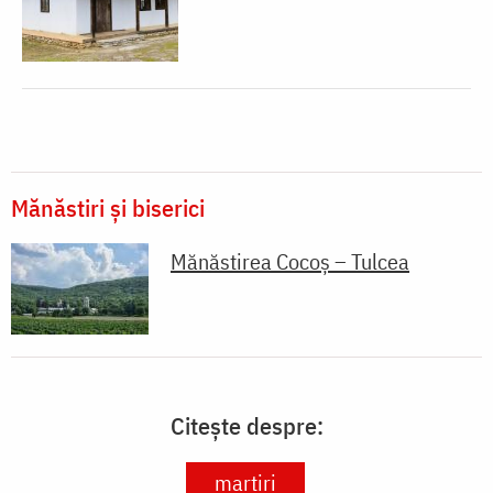
Mănăstiri și biserici
Mănăstirea Cocoş – Tulcea
Citește despre:
martiri