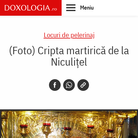
Skip
Meniu
to
main
Main
content
navigation
Locuri de pelerinaj
(Foto) Cripta martirică de la
Niculițel