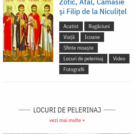
Zotic, Atal, Camasie
și Filip de la Niculițel
Acatist
Rugăciuni
Viață
Icoane
Sfinte moaște
Locuri de pelerinaj
Video
Fotografii
LOCURI DE PELERINAJ
vezi mai multe »