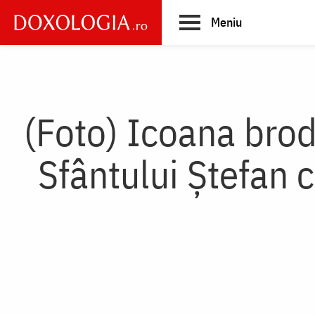
Skip
Meniu
to
main
Main
content
navigation
(Foto) Icoana brod
Sfântului Ștefan c