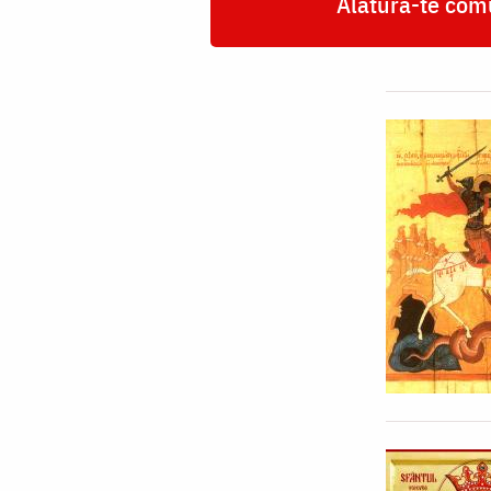
Alătură-te comu