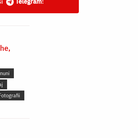
și
Telegram
!
he,
nuni
aj
Fotografii