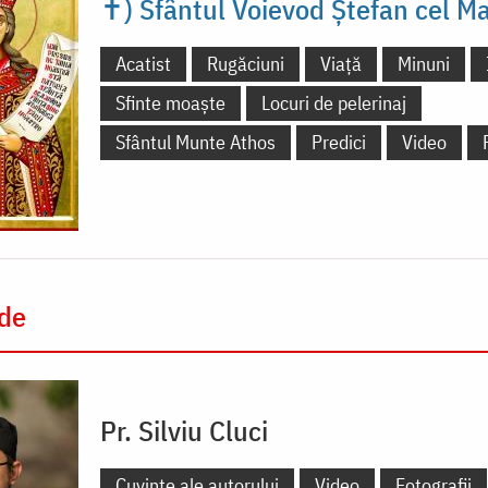
✝) Sfântul Voievod Ștefan cel M
Acatist
Rugăciuni
Viață
Minuni
Sfinte moaște
Locuri de pelerinaj
Sfântul Munte Athos
Predici
Video
 de
Pr. Silviu Cluci
Cuvinte ale autorului
Video
Fotografii