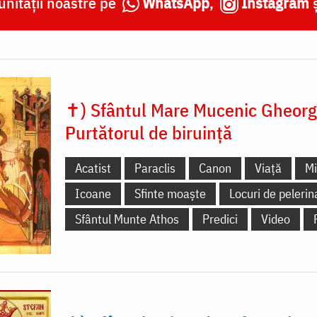
nității noastre pe
WhatsApp
,
Instagram
✝) Sfântul Mare Mucenic Gheorg
Purtătorul de biruință
Acatist
Paraclis
Canon
Viață
Mi
Icoane
Sfinte moaște
Locuri de pelerin
Sfântul Munte Athos
Predici
Video