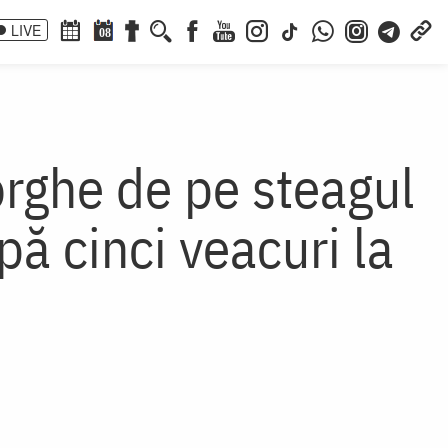
LIVE
08
orghe de pe steagul
pă cinci veacuri la