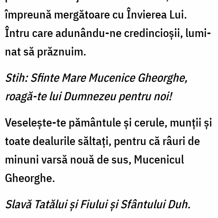
împreună mergă­toare cu Învierea Lui.
Întru care adunându-ne credincioşii, lumi­
nat să prăznuim.
Stih: Sfinte Mare Mucenice Gheorghe,
roagă-te lui Dumnezeu pentru noi!
Veseleşte-te pământule şi cerule, munţii şi
toate dealurile săltaţi, pentru că râuri de
minuni varsă nouă de sus, Mucenicul
Gheor­ghe.
Slavă Tatălui şi Fiului şi Sfântului Duh.