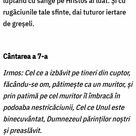
luptând cu sânge pe Hristos ai luat. Şi cu
rugăciunile tale sfinte, dai tuturor iertare
de greşeli.
Cântarea a 7-a
Irmos: Cel ce a izbăvit pe tineri din cuptor,
făcându-se om, pătimește ca un muritor, și
prin patimă pe cel muritor îl îmbracă în
podoaba nestricăciunii, Cel ce Unul este
binecuvântat, Dumnezeul părinților noștri
și preaslăvit.