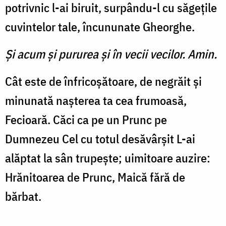
potrivnic l-ai biruit, surpându-l cu săgeţile
cuvintelor tale, încununate Gheorghe.
Şi acum şi pururea şi în vecii vecilor. Amin.
Cât este de înfricoşătoare, de negrăit şi
minunată naşterea ta cea frumoasă,
Fecioară. Căci ca pe un Prunc pe
Dumnezeu Cel cu totul desăvârşit L-ai
alăptat la sân trupeşte; uimitoare auzire:
Hrănitoarea de Prunc, Maică fără de
bărbat.