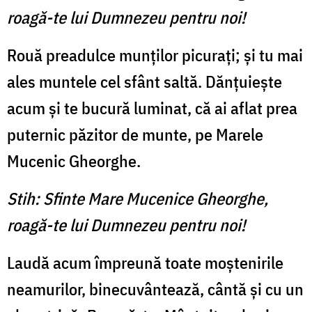
roagă-te lui Dumnezeu pentru noi!
Rouă preadulce munţilor picuraţi; şi tu mai
ales muntele cel sfânt saltă. Dănţuieşte
acum şi te bucură luminat, că ai aflat prea
puternic păzitor de munte, pe Marele
Mucenic Gheorghe.
Stih: Sfinte Mare Mucenice Gheorghe,
roagă-te lui Dumnezeu pentru noi!
Laudă acum împreună toate moştenirile
neamurilor, binecu­vântează, cântă şi cu un