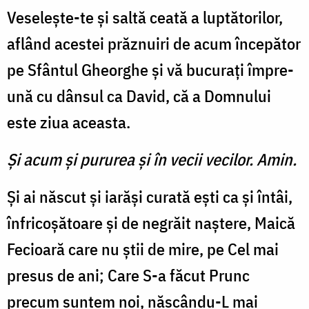
Veseleşte-te şi saltă ceată a luptătorilor,
aflând acestei prăznuiri de acum începător
pe Sfântul Gheorghe şi vă bucuraţi împre­
ună cu dânsul ca David, că a Domnului
este ziua aceasta.
Şi acum şi pururea şi în vecii vecilor. Amin.
Şi ai născut şi iarăşi curată eşti ca şi întâi,
înfricoşătoare şi de negrăit naştere, Maică
Fecioară care nu ştii de mire, pe Cel mai
presus de ani; Care S-a făcut Prunc
precum suntem noi, născându-L mai