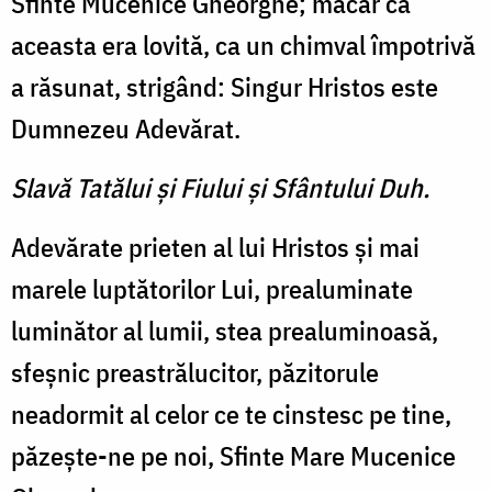
Sfinte Mucenice Gheorghe; măcar că
aceasta era lovită, ca un chimval împotrivă
a răsunat, strigând: Singur Hristos este
Dumnezeu Adevărat.
Slavă Tatălui şi Fiului şi Sfântului Duh.
Adevărate prieten al lui Hristos şi mai
marele luptătorilor Lui, prealuminate
luminător al lumii, stea prealuminoasă,
sfeşnic preastrălucitor, păzitorule
neadormit al celor ce te cinstesc pe tine,
păzeşte-ne pe noi, Sfinte Mare Mucenice