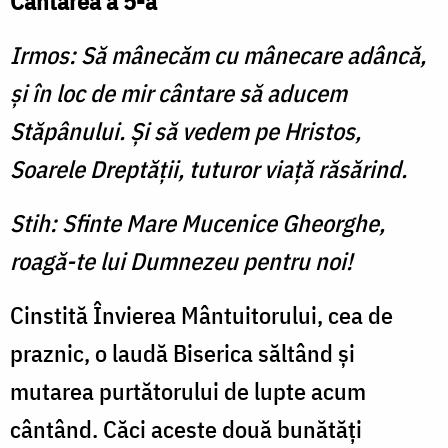
Cântarea a 5-a
Irmos: Să mânecăm cu mânecare adâncă,
și în loc de mir cântare să aducem
Stăpânului. Și să vedem pe Hristos,
Soarele Dreptății, tuturor viață răsărind.
Stih: Sfinte Mare Mucenice Gheorghe,
roagă-te lui Dumnezeu pentru noi!
Cinstită Învierea Mântuito­rului, cea de
praznic, o laudă Biserica săltând şi
mutarea purtătorului de lupte acum
cântând. Căci aceste două bunătăţi