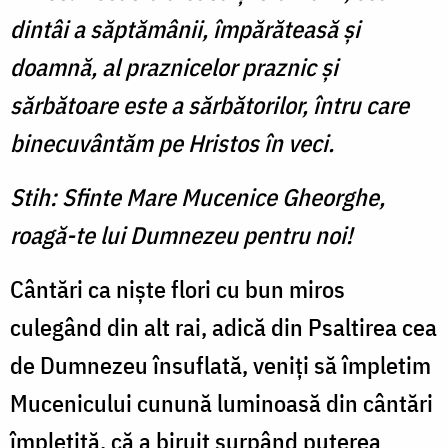
dintâi a săptămânii, împărăteasă și
doamnă, al praznicelor praznic și
sărbătoare este a sărbătorilor, întru care
binecuvântăm pe Hristos în veci.
Stih: Sfinte Mare Mucenice Gheorghe,
roagă-te lui Dumnezeu pentru noi!
Cântări ca nişte flori cu bun miros
culegând din alt rai, adică din Psaltirea cea
de Dumnezeu însuflată, veniţi să împletim
Mucenicului cunună luminoasă din cântări
împletită, că a biruit surpând puterea