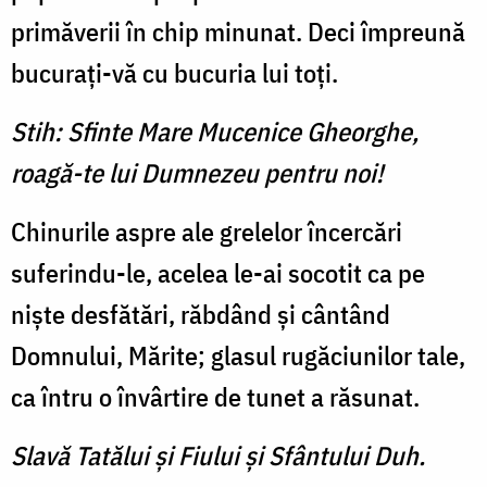
primăverii în chip minunat. Deci împreună
bucurați-vă cu bucuria lui toţi.
Stih: Sfinte Mare Mucenice Gheorghe,
roagă-te lui Dumnezeu pentru noi!
Chinurile aspre ale grelelor încercări
suferindu-le, acelea le-ai socotit ca pe
nişte desfătări, răbdând şi cântând
Domnului, Mărite; glasul rugăciunilor tale,
ca întru o învârtire de tunet a răsunat.
Slavă Tatălui şi Fiului şi Sfântului Duh.