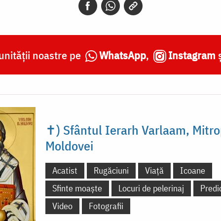
nității noastre pe
WhatsApp
,
Instagram
✝) Sfântul Ierarh Varlaam, Mitro
Moldovei
Acatist
Rugăciuni
Viață
Icoane
Sfinte moaște
Locuri de pelerinaj
Predi
Video
Fotografii