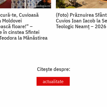
ucură-te, Cuvioasă
(Foto) Prăznuirea Sfânt
a Moldovei
Cuvios Ioan Iacob la S
ască floare!” –
Teologic Neamț – 2026
 în cinstea Sfintei
Teodora la Mănăstirea
Citește despre:
actualitate