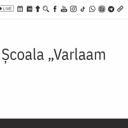
LIVE
09
i Școala „Varlaam