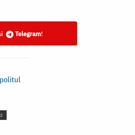
și
Telegram
!
politul
ci