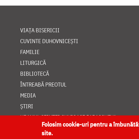
VIAȚA BISERICII
CUVINTE DUHOVNICEȘTI
FAMILIE
LITURGICĂ
BIBLIOTECĂ
ÎNTREABĂ PREOTUL
MEDIA
ȘTIRI
HRAMUL SFINTEI CUVIOASE PARASCHEVA
Folosim cookie-uri pentru a îmbunăt
site.