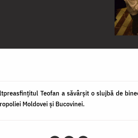
tpreasfinţitul Teofan a săvârşit o slujbă de bin
ropoliei Moldovei şi Bucovinei.