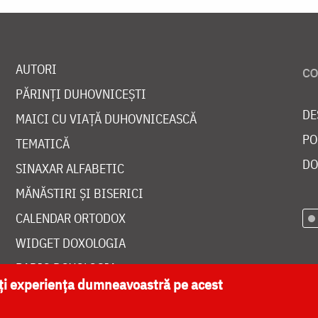
AUTORI
PĂRINȚI DUHOVNICEȘTI
DE
MAICI CU VIAȚĂ DUHOVNICEASCĂ
PO
TEMATICĂ
DO
SINAXAR ALFABETIC
MĂNĂSTIRI ȘI BISERICI
CALENDAR ORTODOX
WIDGET DOXOLOGIA
RADIO DOXOLOGIA
ăți experiența dumneavoastră pe acest