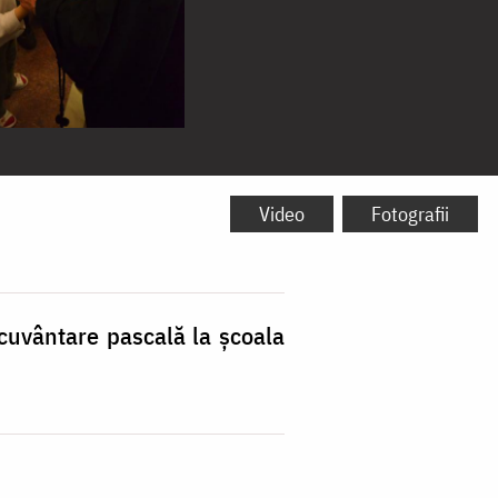
Video
Fotografii
ecuvântare pascală la şcoala