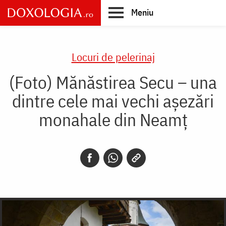
Skip
Meniu
to
main
Main
content
navigation
Locuri de pelerinaj
(Foto) Mănăstirea Secu – una
dintre cele mai vechi așezări
monahale din Neamț