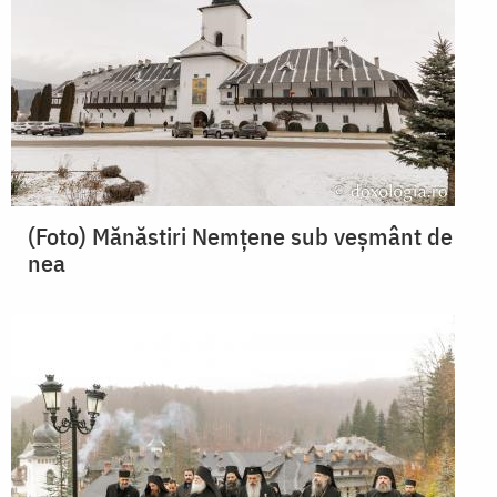
(Foto) Mănăstiri Nemțene sub veșmânt de
nea