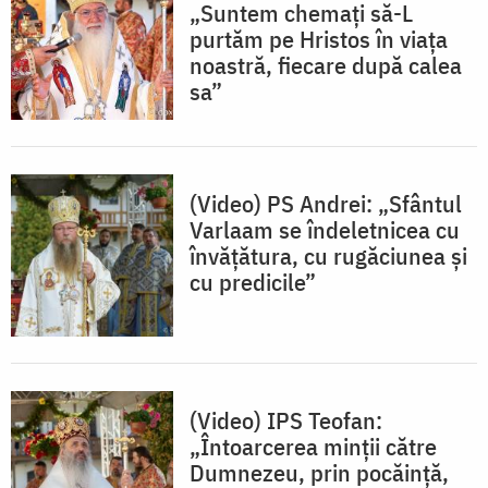
„Suntem chemați să-L
purtăm pe Hristos în viața
noastră, fiecare după calea
sa”
(Video) PS Andrei: „Sfântul
Varlaam se îndeletnicea cu
învățătura, cu rugăciunea și
cu predicile”
(Video) IPS Teofan:
„Întoarcerea minții către
Dumnezeu, prin pocăință,