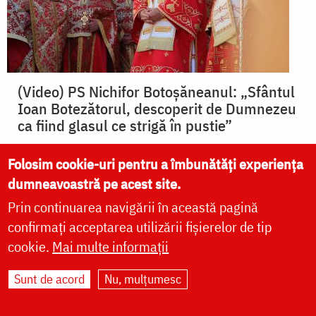
(Video) PS Nichifor Botoșăneanul: „Sfântul
Ioan Botezătorul, descoperit de Dumnezeu
ca fiind glasul ce strigă în pustie”
Folosim cookie-uri pentru a îmbunătăți experiența
dumneavoastră pe acest site.
ȘTIRI
Prin continuarea navigării în această pagină
confirmați acceptarea utilizării fișierelor de tip
cookie.
Mai multe informații
vezi mai multe »
Sunt de acord
Nu, mulțumesc