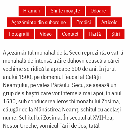
Hramuri
Sfinte moaște
Odoare
Așezăminte din subordine
Predici
Articole
Fotografii
Video
Contact
Hartă
Știri
Așezământul monahal de la Secu reprezintă o vatră
monahală de intensă trăire duhovnicească a cărei
vechime se ridică la aproape 500 de ani. În jurul
anului 1500, pe domeniul feudal al Cetății
Neamțului, pe valea Pârâului Secu, se așează un
grup de sihaștri care vor întemeia mai apoi, în anul
1530, sub conducerea ieroschimonahului Zosima,
călugăr de la Mănăstirea Neamț, schitul cu același
nume: Schitul lui Zosima. În secolul al XVII-lea,
Nestor Ureche, vornicul Țării de Jos, tatăl