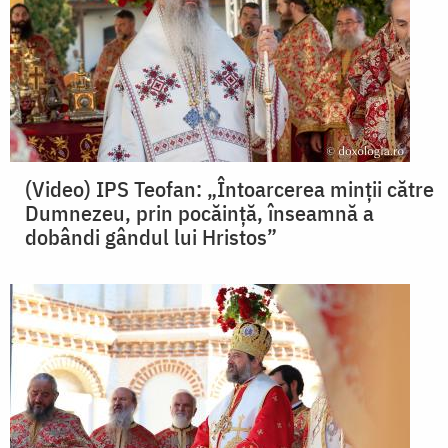
(Video) IPS Teofan: „Întoarcerea minții către
Dumnezeu, prin pocăință, înseamnă a
dobândi gândul lui Hristos”