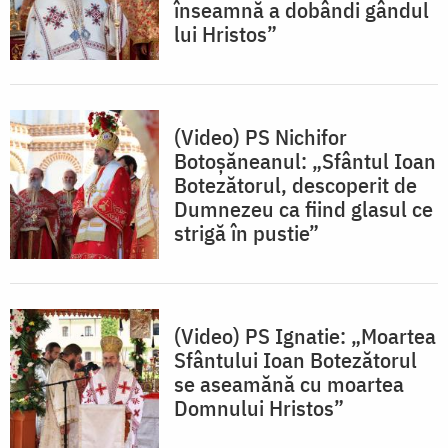
înseamnă a dobândi gândul
lui Hristos”
(Video) PS Nichifor
Botoșăneanul: „Sfântul Ioan
Botezătorul, descoperit de
Dumnezeu ca fiind glasul ce
strigă în pustie”
(Video) PS Ignatie: „Moartea
Sfântului Ioan Botezătorul
se aseamănă cu moartea
Domnului Hristos”