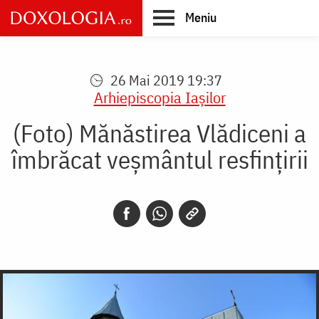
Skip
Meniu
to
main
Main
content
navigation
26 Mai 2019 19:37
Arhiepiscopia Iaşilor
(Foto) Mănăstirea Vlădiceni a
îmbrăcat veșmântul resfințirii