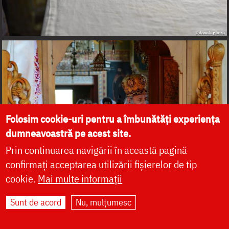
Folosim cookie-uri pentru a îmbunătăți experiența
dumneavoastră pe acest site.
Prin continuarea navigării în această pagină
confirmați acceptarea utilizării fișierelor de tip
cookie.
Mai multe informații
Sunt de acord
Nu, mulțumesc