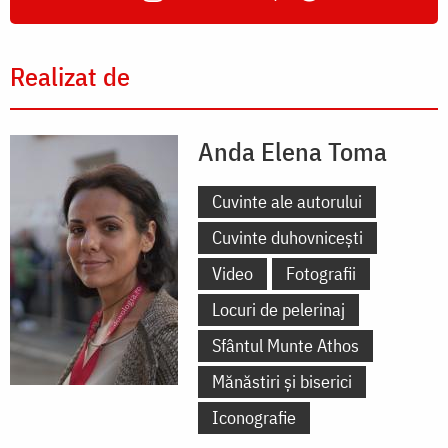
Realizat de
Anda Elena Toma
Cuvinte ale autorului
Cuvinte duhovnicești
Video
Fotografii
Locuri de pelerinaj
Sfântul Munte Athos
Mănăstiri și biserici
Iconografie