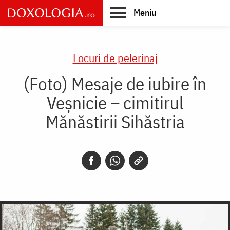
Skip
Meniu
to
main
Main
content
navigation
Locuri de pelerinaj
(Foto) Mesaje de iubire în
Veșnicie – cimitirul
Mănăstirii Sihăstria