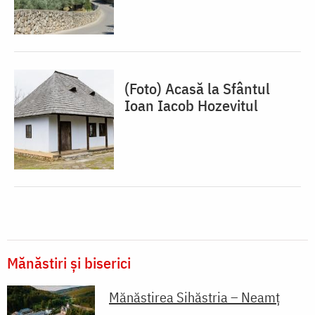
(Foto) Acasă la Sfântul
Ioan Iacob Hozevitul
Mănăstiri și biserici
Mănăstirea Sihăstria – Neamț