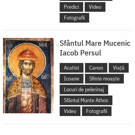
Predici
Video
Fotografii
Sfântul Mare Mucenic
Iacob Persul
Acatist
Canon
Viață
Icoane
Sfinte moaște
Locuri de pelerinaj
Sfântul Munte Athos
Video
Fotografii