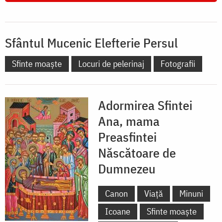
Sfântul Mucenic Elefterie Persul
Sfinte moaște
Locuri de pelerinaj
Fotografii
Adormirea Sfintei
Ana, mama
Preasfintei
Născătoare de
Dumnezeu
Canon
Viață
Minuni
Icoane
Sfinte moaște