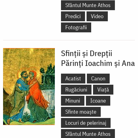
Sfântul Munte Athos
Predici
Video
Fotografii
Sfinții și Drepții
Părinți Ioachim și Ana
Acatist
Canon
Rugăciuni
Viață
Minuni
Icoane
Sfinte moaște
Locuri de pelerinaj
Sfântul Munte Athos