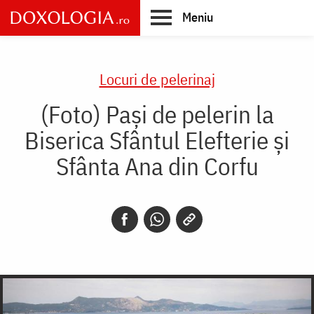
Skip
Meniu
to
main
Main
content
navigation
Locuri de pelerinaj
(Foto) Pași de pelerin la
Biserica Sfântul Elefterie și
Sfânta Ana din Corfu