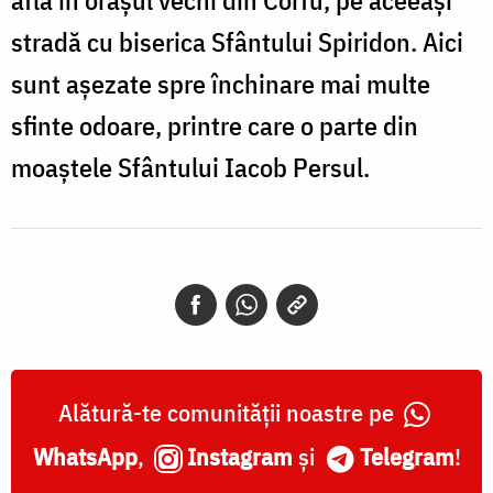
află în orașul vechi din Corfu, pe aceeași
stradă cu biserica Sfântului Spiridon. Aici
sunt așezate spre închinare mai multe
sfinte odoare, printre care o parte din
moaștele Sfântului Iacob Persul.
Alătură-te comunității noastre pe
WhatsApp
,
Instagram
și
Telegram
!