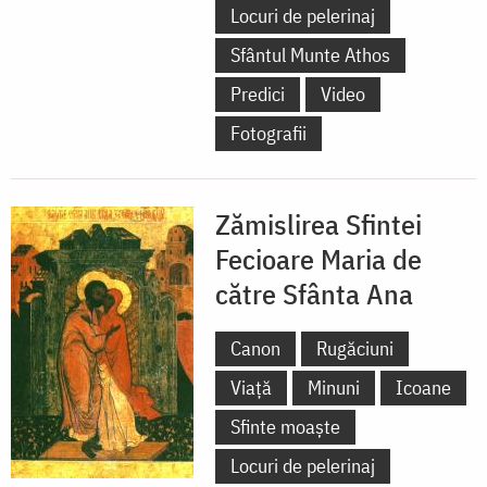
Locuri de pelerinaj
Sfântul Munte Athos
Predici
Video
Fotografii
Zămislirea Sfintei
Fecioare Maria de
către Sfânta Ana
Canon
Rugăciuni
Viață
Minuni
Icoane
Sfinte moaște
Locuri de pelerinaj