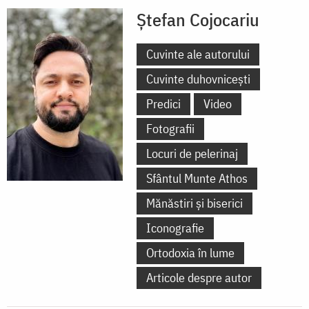
Ștefan Cojocariu
Cuvinte ale autorului
Cuvinte duhovnicești
Predici
Video
Fotografii
Locuri de pelerinaj
Sfântul Munte Athos
Mănăstiri și biserici
Iconografie
Ortodoxia în lume
Articole despre autor