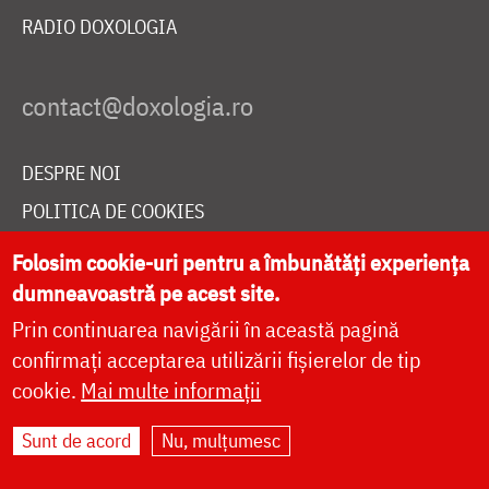
RADIO DOXOLOGIA
DESPRE NOI
POLITICA DE COOKIES
DONEAZĂ ONLINE PENTRU CATEDRALA NAȚIONALĂ
Folosim cookie-uri pentru a îmbunătăți experiența
dumneavoastră pe acest site.
Prin continuarea navigării în această pagină
LIVE
confirmați acceptarea utilizării fișierelor de tip
cookie.
Mai multe informații
Site dezvoltat de
DOXOLOGIA MEDIA
,
Sunt de acord
Nu, mulțumesc
Arhiepiscopia Iașilor | ©
doxologia.ro