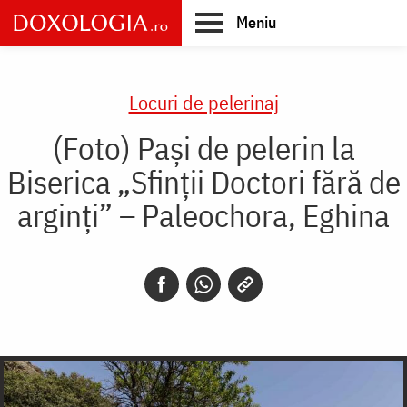
Skip
Meniu
to
main
Main
content
navigation
Locuri de pelerinaj
(Foto) Pași de pelerin la
Biserica „Sfinții Doctori fără de
arginți” – Paleochora, Eghina