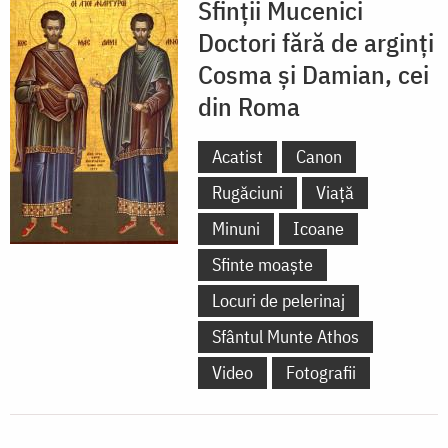
Sfinții Mucenici
Doctori fără de arginți
Cosma și Damian, cei
din Roma
Acatist
Canon
Rugăciuni
Viață
Minuni
Icoane
Sfinte moaște
Locuri de pelerinaj
Sfântul Munte Athos
Video
Fotografii