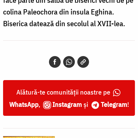
face parte din salba de biserici vechi de pe
colina Paleochora din insula Eghina.
Biserica datează din secolul al XVII-lea.
Alătură-te comunității noastre pe
WhatsApp
,
Instagram
și
Telegram
!