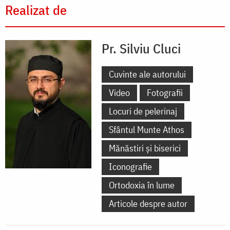
Realizat de
Pr. Silviu Cluci
Cuvinte ale autorului
Video
Fotografii
Locuri de pelerinaj
Sfântul Munte Athos
Mănăstiri și biserici
Iconografie
Ortodoxia în lume
Articole despre autor