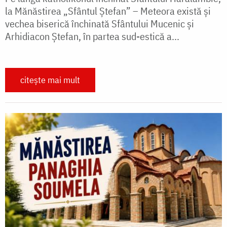
la Mănăstirea „Sfântul Ştefan” – Meteora există şi
vechea biserică închinată Sfântului Mucenic şi
Arhidiacon Ştefan, în partea sud-estică a...
citește mai mult