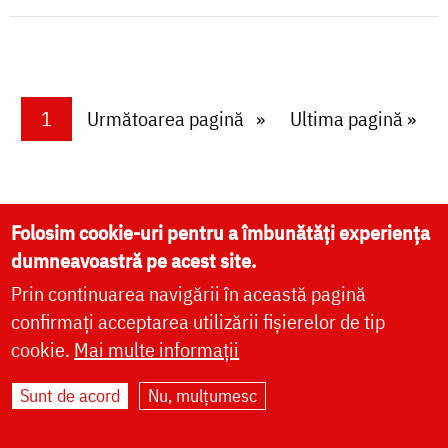
Paginare
Current page
1
Next page
Următoarea pagină
Last page
Ultima pagină »
Folosim cookie-uri pentru a îmbunătăți experiența
dumneavoastră pe acest site.
Prin continuarea navigării în această pagină
VIAȚA BISERICII
confirmați acceptarea utilizării fișierelor de tip
cookie.
Mai multe informații
CUVINTE DUHOVNICEȘTI
FAMILIE
Sunt de acord
Nu, mulțumesc
LITURGICĂ