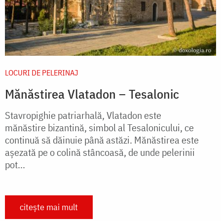
LOCURI DE PELERINAJ
Mănăstirea Vlatadon – Tesalonic
Stavropighie patriarhală, Vlatadon este
mănăstire bizantină, simbol al Tesalonicului, ce
continuă să dăinuie până astăzi. Mănăstirea este
așezată pe o colină stâncoasă, de unde pelerinii
pot...
citește mai mult