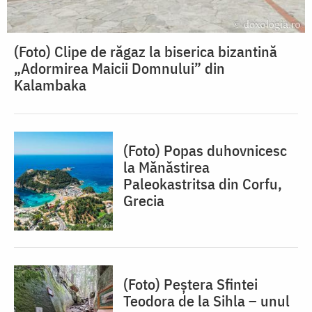
(Foto) Clipe de răgaz la biserica bizantină
„Adormirea Maicii Domnului” din
Kalambaka
(Foto) Popas duhovnicesc
la Mănăstirea
Paleokastritsa din Corfu,
Grecia
(Foto) Peștera Sfintei
Teodora de la Sihla – unul