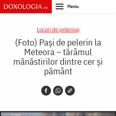
Skip
Meniu
to
main
Main
content
navigation
Locuri de pelerinaj
(Foto) Pași de pelerin la
Meteora – tărâmul
mănăstirilor dintre cer și
pământ