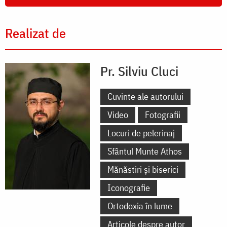
Realizat de
Pr. Silviu Cluci
Cuvinte ale autorului
Video
Fotografii
Locuri de pelerinaj
Sfântul Munte Athos
Mănăstiri și biserici
Iconografie
Ortodoxia în lume
Articole despre autor