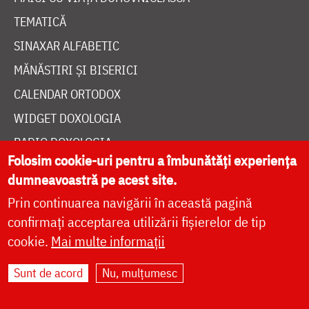
TEMATICĂ
SINAXAR ALFABETIC
MĂNĂSTIRI ȘI BISERICI
CALENDAR ORTODOX
WIDGET DOXOLOGIA
RADIO DOXOLOGIA
Folosim cookie-uri pentru a îmbunătăți experiența
dumneavoastră pe acest site.
Prin continuarea navigării în această pagină
confirmați acceptarea utilizării fișierelor de tip
DESPRE NOI
cookie.
Mai multe informații
POLITICA DE COOKIES
Sunt de acord
Nu, mulțumesc
DONEAZĂ ONLINE PENTRU CATEDRALA NAȚIONALĂ