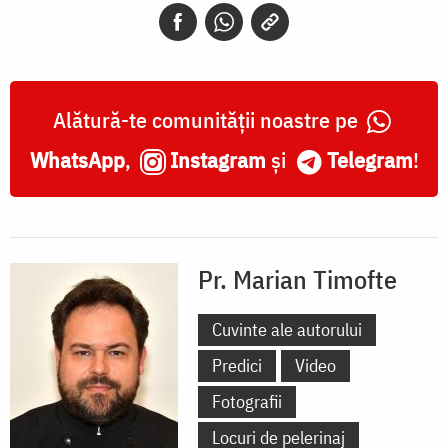
Alătură-te comunității noastre pe
WhatsApp
,
Instagram
și
Telegram
!
Pr. Marian Timofte
Cuvinte ale autorului
Predici
Video
Fotografii
Locuri de pelerinaj