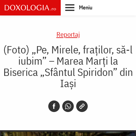
Skip
Meniu
to
main
Main
content
navigation
Reportaj
(Foto) „Pe, Mirele, fraților, să-l
iubim” – Marea Marți la
Biserica „Sfântul Spiridon” din
Iași