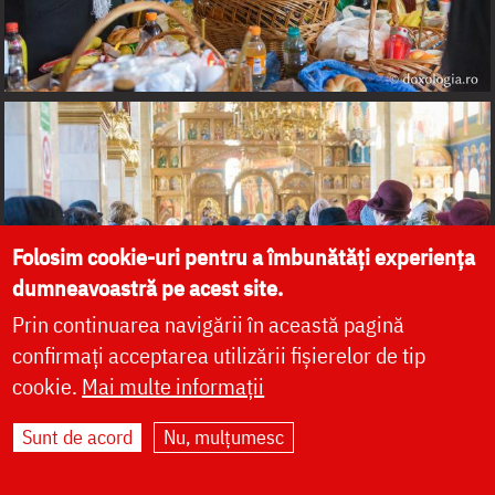
Folosim cookie-uri pentru a îmbunătăți experiența
dumneavoastră pe acest site.
Prin continuarea navigării în această pagină
confirmați acceptarea utilizării fișierelor de tip
cookie.
Mai multe informații
Sunt de acord
Nu, mulțumesc