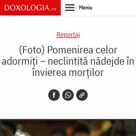
Skip
Meniu
to
main
Main
content
navigation
Reportaj
(Foto) Pomenirea celor
adormiți – neclintită nădejde în
învierea morților