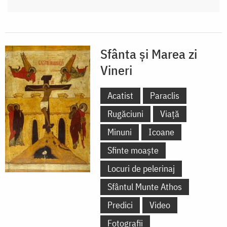
Sfânta și Marea zi
Vineri
Acatist
Paraclis
Rugăciuni
Viață
Minuni
Icoane
Sfinte moaște
Locuri de pelerinaj
Sfântul Munte Athos
Predici
Video
Fotografii