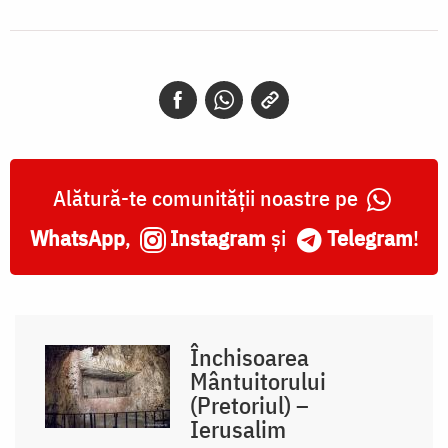
Alătură-te comunității noastre pe
WhatsApp
,
Instagram
și
Telegram
!
Închisoarea
Mântuitorului
(Pretoriul) –
Ierusalim