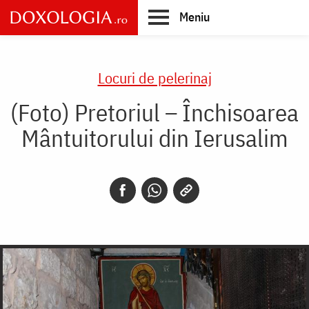
Skip
Meniu
to
main
Main
content
navigation
Locuri de pelerinaj
(Foto) Pretoriul – Închisoarea
Mântuitorului din Ierusalim