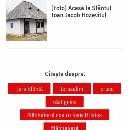
(Foto) Acasă la Sfântul
Ioan Iacob Hozevitul
Citește despre:
Ţara Sfântă
Ierusalim
cruce
răstignire
Mântuitorul nostru Iisus Hristos
Mântuitorul