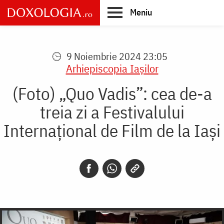
Skip
Meniu
to
main
Main
content
navigation
9 Noiembrie 2024 23:05
Arhiepiscopia Iaşilor
(Foto) „Quo Vadis”: cea de-a
treia zi a Festivalului
Internațional de Film de la Iași