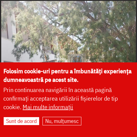
Folosim cookie-uri pentru a îmbunătăți experiența
dumneavoastră pe acest site.
Prin continuarea navigării în această pagină
confirmați acceptarea utilizării fișierelor de tip
cookie.
Mai multe informații
Sunt de acord
Nu, mulțumesc