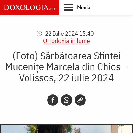
Skip
Meniu
to
main
Main
content
navigation
22 Iulie 2024 15:40
Ortodoxia în lume
(Foto) Sărbătoarea Sfintei
Mucenițe Marcela din Chios –
Volissos, 22 iulie 2024