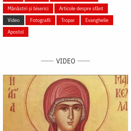
Mănăstiri și biserici
Articole despre sfânt
Video
Fotografii
Tropar
Evanghelie
Apostol
VIDEO