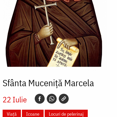
Sfânta Muceniță Marcela
22 Iulie
Viață
Icoane
Locuri de pelerinaj