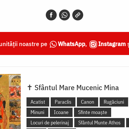
nității noastre pe
WhatsApp
,
Instagram
✝ Sfântul Mare Mucenic Mina
Acatist
Paraclis
Canon
Rugăciuni
Minuni
Icoane
Sfinte moaște
Locuri de pelerinaj
Sfântul Munte Athos