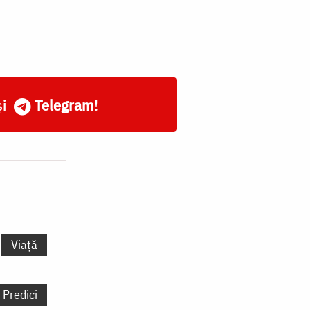
și
Telegram
!
Viață
Predici