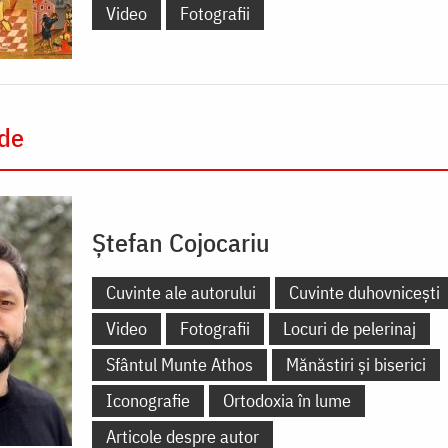
Video
Fotografii
 de
Ștefan Cojocariu
Cuvinte ale autorului
Cuvinte duhovnicești
Video
Fotografii
Locuri de pelerinaj
Sfântul Munte Athos
Mănăstiri și biserici
Iconografie
Ortodoxia în lume
Articole despre autor