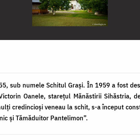
1955, sub numele Schitul Grași. În 1959 a fost des
Victorin Oanele, starețul Mănăstirii Sihăstria, d
ulți credincioși veneau la schit, s-a început cons
ic și Tămăduitor Pantelimon”.