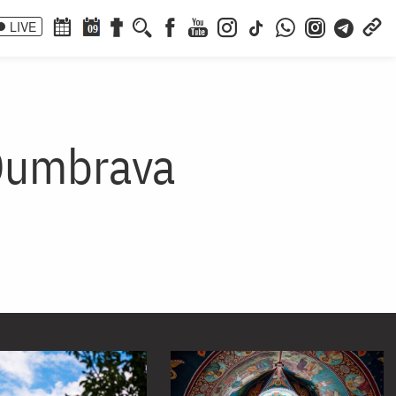
LIVE
09
 Dumbrava