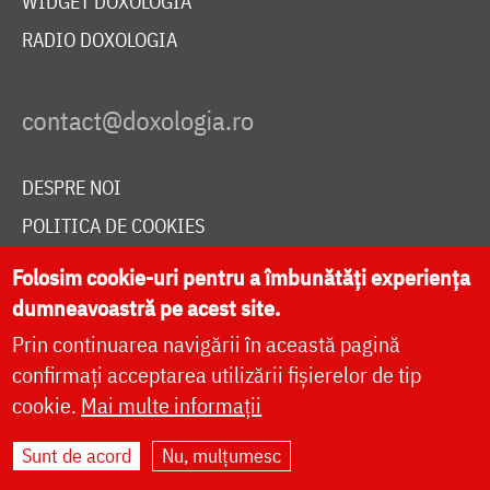
WIDGET DOXOLOGIA
RADIO DOXOLOGIA
DESPRE NOI
POLITICA DE COOKIES
DONEAZĂ ONLINE PENTRU CATEDRALA NAȚIONALĂ
Folosim cookie-uri pentru a îmbunătăți experiența
dumneavoastră pe acest site.
Prin continuarea navigării în această pagină
LIVE
confirmați acceptarea utilizării fișierelor de tip
cookie.
Mai multe informații
Site dezvoltat de
DOXOLOGIA MEDIA
,
Sunt de acord
Nu, mulțumesc
Arhiepiscopia Iașilor | ©
doxologia.ro