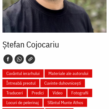
Ștefan Cojocariu
Cuvântul ierarhului
Materiale ale autorului
Întreabă preotul
Cuvinte duhovnicești
Traduceri
Predici
Video
Fotografii
Locuri de pelerinaj
Sfântul Munte Athos