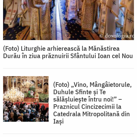
(Foto) Liturghie arhierească la Mănăstirea
Durău în ziua prăznuirii Sfântului Ioan cel Nou
(Foto) „Vino, Mângâietorule,
Duhule Sfinte și Te
sălășluiește întru noi!” –
Praznicul Cincizecimii la
Catedrala Mitropolitană din
Iași