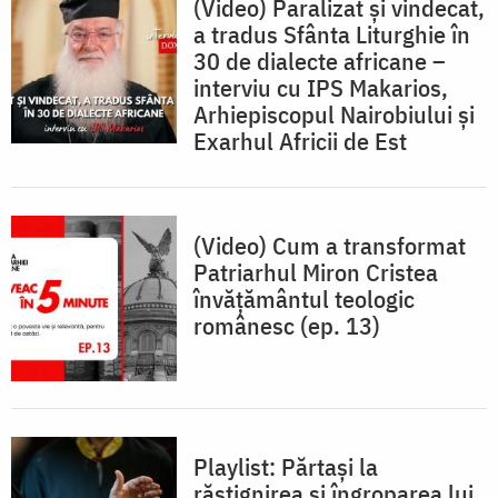
(Video) Paralizat și vindecat,
a tradus Sfânta Liturghie în
30 de dialecte africane –
interviu cu IPS Makarios,
Arhiepiscopul Nairobiului și
Exarhul Africii de Est
(Video) Cum a transformat
Patriarhul Miron Cristea
învățământul teologic
românesc (ep. 13)
Playlist: Părtași la
răstignirea şi îngroparea lui