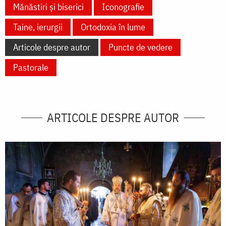
Mănăstiri și biserici
Iconografie
Taine, ierurgii
Ortodoxia în lume
Articole despre autor
Puncte de vedere
Pastorale
ARTICOLE DESPRE AUTOR