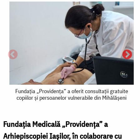
Fundația
Fundația „Providența” a oferit consultații gratuite
copiilor și persoanelor vulnerabile din Mihălășeni
„Providența”
a
oferit
Fundația Medicală „Providența” a
F
consultații
Arhiepiscopiei Iașilor, în colaborare cu