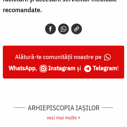
recomandate.
Alătură-te comunității noastre pe
WhatsApp
,
Instagram
și
Telegram
!
ARHIEPISCOPIA IAŞILOR
vezi mai multe »