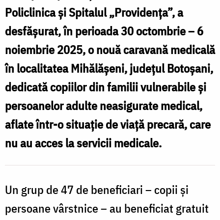
„
gratuite
Policlinica și Spitalul „Providența”, a
copiilor
desfășurat, în perioada 30 octombrie – 6
o
și
noiembrie 2025, o nouă caravană medicală
c
persoanelor
în localitatea Mihălășeni, județul Botoșani,
g
vulnerabile
dedicată copiilor din familii vulnerabile și
c
din
persoanelor adulte neasigurate medical,
ș
Mihălășeni
aflate într-o situație de viață precară, care
v
nu au acces la servicii medicale.
d
M
Un grup de 47 de beneficiari – copii și
persoane vârstnice – au beneficiat gratuit