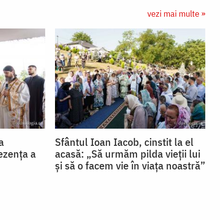
vezi mai multe »
a
Sfântul Ioan Iacob, cinstit la el
ezența a
acasă: „Să urmăm pilda vieții lui
și să o facem vie în viața noastră”