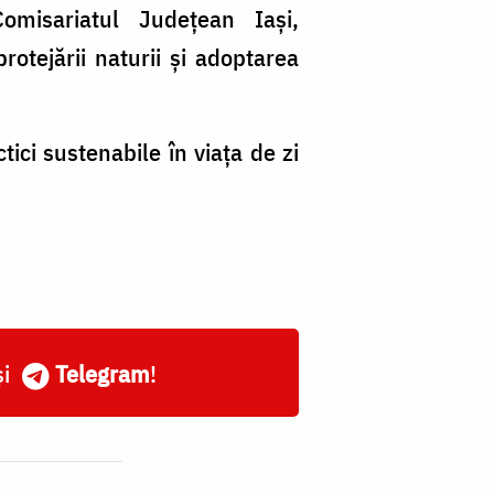
omisariatul Județean Iași,
rotejării naturii și adoptarea
ctici sustenabile în viața de zi
și
Telegram
!