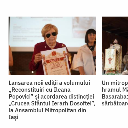
Lansarea noii ediții a volumului
Un mitropo
„Reconstituiri cu Ileana
hramul Mă
Popovici” și acordarea distincției
Basaraba:
„Crucea Sfântul Ierarh Dosoftei”,
sărbătoar
la Ansamblul Mitropolitan din
Iași