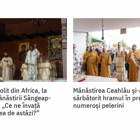
lit din Africa, la
Mănăstirea Ceahlău și-
năstirii Sângeap-
sărbătorit hramul în pr
 „Ce ne învață
numeroși pelerini
ea de astăzi?”