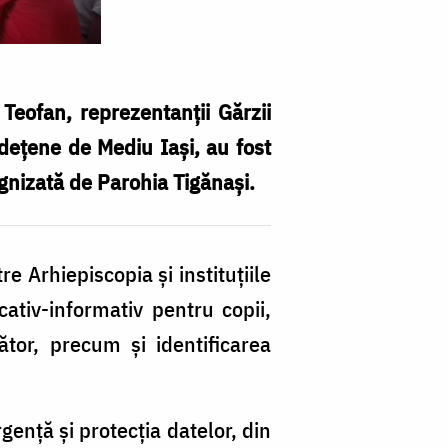
 Teofan, reprezentanții Gărzii
udețene de Mediu Iași, au fost
ragnizată de Parohia Tigănași.
re Arhiepiscopia și instituțiile
ativ-informativ pentru copii,
rător, precum și identificarea
gență și protecția datelor, din