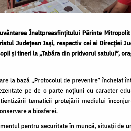
uvântarea Înaltpreasfințitului Părinte Mitropolit
atul Județean Iași, respectiv cei ai Direcției J
opii și tineri la „Tabăra din pridvorul satului”, o
 are la bază „Protocolul de prevenire” încheiat înt
ezentate pe de o parte noțiuni cu caracter educ
tientizării tematicii protejării mediului înconju
conservare a biosferei.
amentul pentru securitate în muncă, situații de ur