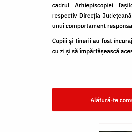
cadrul Arhiepiscopiei Iaș
respectiv Direcția Județeană 
unui comportament responsab
Copiii și tinerii au fost încur
cu zi și să împărtășească aces
Alătură-te comu