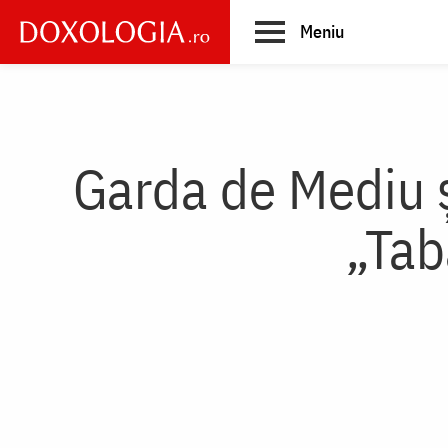
Skip
Meniu
to
main
Main
content
navigation
Garda de Mediu ș
„Tab