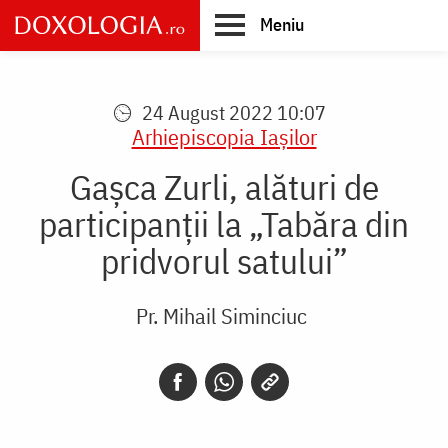
Skip
Meniu
to
main
Main
content
navigation
24 August 2022 10:07
Arhiepiscopia Iaşilor
Gașca Zurli, alături de
participanții la „Tabăra din
pridvorul satului”
Pr. Mihail Siminciuc