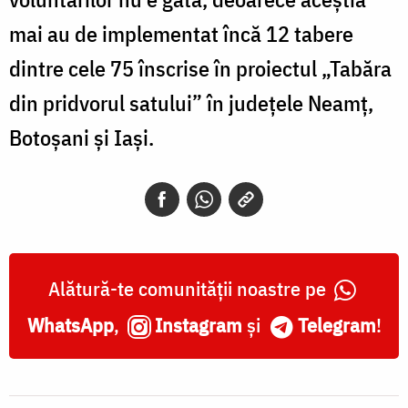
mai au de implementat încă 12 tabere
dintre cele 75 înscrise în proiectul „Tabăra
din pridvorul satului” în județele Neamț,
Botoșani și Iași.
Alătură-te comunității noastre pe
WhatsApp
,
Instagram
și
Telegram
!