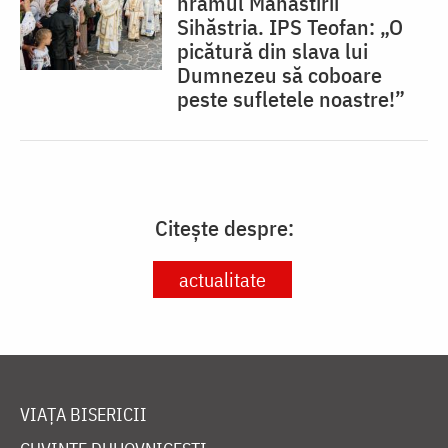
hramul Mănăstirii
Sihăstria. IPS Teofan: „O
picătură din slava lui
Dumnezeu să coboare
peste sufletele noastre!”
Citește despre:
actualitate
VIAȚA BISERICII