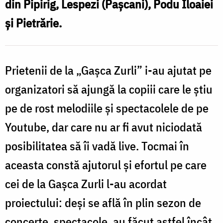
din Pipirig, Lespezi (Pașcani), Podu Iloaiei
și Pietrărie.
d
p
s
Prietenii de la „Gașca Zurli” i-au ajutat pe
organizatori să ajungă la copiii care le știu
pe de rost melodiile și spectacolele de pe
Youtube, dar care nu ar fi avut niciodată
posibilitatea să îi vadă live. Tocmai în
aceasta constă ajutorul și efortul pe care
cei de la Gașca Zurli l-au acordat
proiectului: deși se află în plin sezon de
concerte, spectacole, au făcut astfel încât