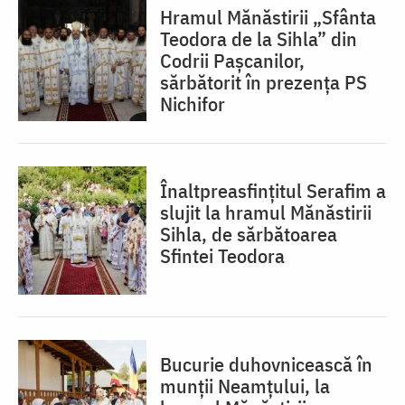
Hramul Mănăstirii „Sfânta
Teodora de la Sihla” din
Codrii Pașcanilor,
sărbătorit în prezența PS
Nichifor
Înaltpreasfințitul Serafim a
slujit la hramul Mănăstirii
Sihla, de sărbătoarea
Sfintei Teodora
Bucurie duhovnicească în
munții Neamțului, la