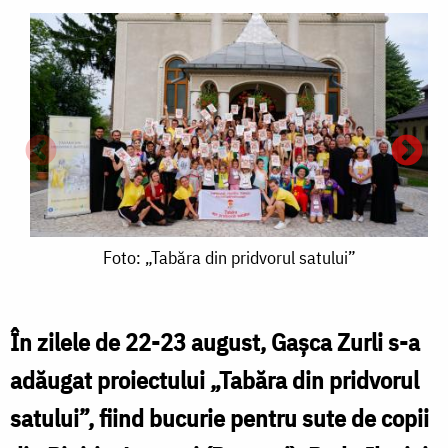
Foto:
Foto: „Tabăra din pridvorul satului”
„Tabăra
din
În zilele de 22-23 august, Gașca Zurli s-a
pridvorul
adăugat proiectului „Tabăra din pridvorul
satului”
satului”, fiind bucurie pentru sute de copii
F