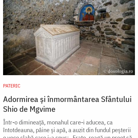
PATERIC
Adormirea și înmormântarea Sfântului
Shio de Mgvime
Într-o dimineaţă, monahul care-i aducea, ca
întotdeauna, pâine şi apă, a auzit din fundul peşterii
o voce slabă care i-a spus: „Frate, roagă un preot să