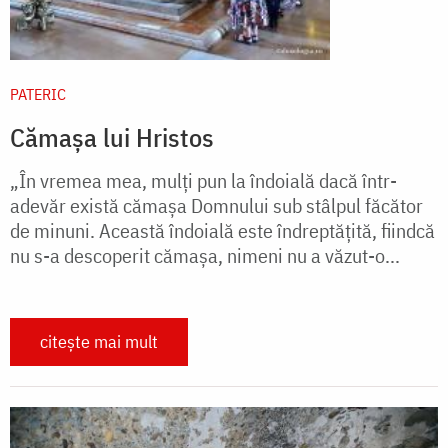
PATERIC
Cămașa lui Hristos
„În vremea mea, mulţi pun la îndoială dacă într-
adevăr există cămaşa Domnului sub stâlpul făcător
de minuni. Această îndoială este îndreptăţită, fiindcă
nu s-a descoperit cămaşa, nimeni nu a văzut-o...
citește mai mult