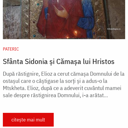
PATERIC
Sfânta Sidonia și Cămașa lui Hristos
După răstignire, Elioz a cerut cămaşa Domnului de la
ostaşul care o câştigase la sorţi şi a adus-o la
Mtskheta. Elioz, după ce a adeverit cuvântul mamei
sale despre răstignirea Domnului, i-a arătat...
citește mai mult