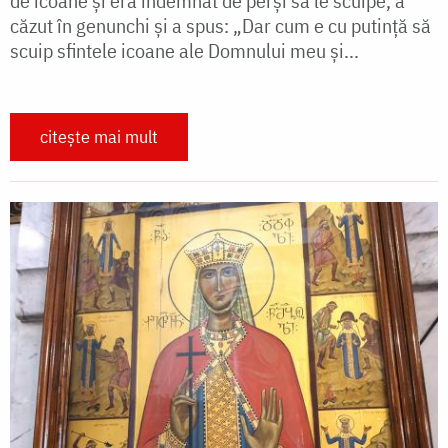
de icoane și era îndemnat de perși să le scuipe, a
căzut în genunchi și a spus: „Dar cum e cu putință să
scuip sfintele icoane ale Domnului meu și...
citește mai mult