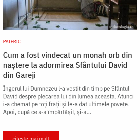
PATERIC
Cum a fost vindecat un monah orb din
naștere la adormirea Sfântului David
din Gareji
Îngerul lui Dumnezeu l-a vestit din timp pe Sfântul
David despre plecarea lui din lumea aceasta. Atunci
i-a chemat pe toţi fraţii şi le-a dat ultimele poveţe.
Apoi, după ce s-a împărtăşit, şi-a...
citește mai mult