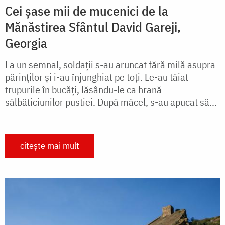
Cei șase mii de mucenici de la
Mănăstirea Sfântul David Gareji,
Georgia
La un semnal, soldaţii s-au aruncat fără milă asupra
părinţilor şi i-au înjunghiat pe toţi. Le-au tăiat
trupurile în bucăţi, lăsându-le ca hrană
sălbăticiunilor pustiei. După măcel, s-au apucat să...
citește mai mult