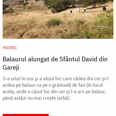
PATERIC
Balaurul alungat de Sfântul David din
Gareji
S-a uitat în sus şi a văzut foc care cădea din cer şi-l
ardea pe balaur ca pe o grămadă de fan (în locul
acela, unde a căzut foc din cer şi l-a ars pe balaur,
până astăzi nu mai creşte iarbă).