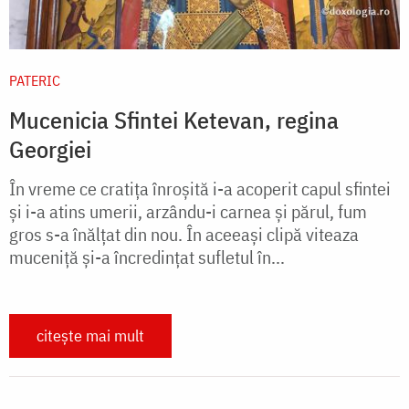
PATERIC
Mucenicia Sfintei Ketevan, regina
Georgiei
În vreme ce cratiţa înroşită i-a acoperit capul sfintei
şi i-a atins umerii, arzându-i carnea şi părul, fum
gros s-a înălţat din nou. În aceeaşi clipă viteaza
muceniţă şi-a încredinţat sufletul în...
citește mai mult