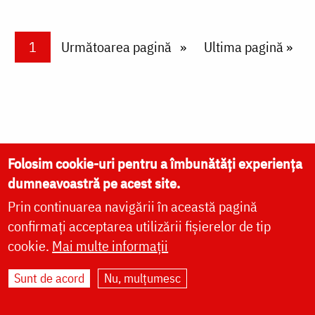
Paginare
Current page
1
Next page
Următoarea pagină
Last page
Ultima pagină »
Folosim cookie-uri pentru a îmbunătăți experiența
dumneavoastră pe acest site.
VIAȚA BISERICII
Prin continuarea navigării în această pagină
CUVINTE DUHOVNICEȘTI
confirmați acceptarea utilizării fișierelor de tip
FAMILIE
cookie.
Mai multe informații
LITURGICĂ
Sunt de acord
Nu, mulțumesc
BIBLIOTECĂ
ÎNTREABĂ PREOTUL