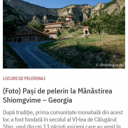
LOCURI DE PELERINAJ
(Foto) Pași de pelerin la Mănăstirea
Shiomgvime – Georgia
După tradiție, prima comunitate monahală din acest
loc a fost fondată în secolul al VI-lea de Călugărul
Shio, unul din cei 13 părinți asirieni care au venit în