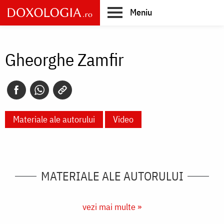
Skip
Meniu
to
main
Main
content
navigation
Gheorghe Zamfir
Materiale ale autorului
Video
MATERIALE ALE AUTORULUI
vezi mai multe »