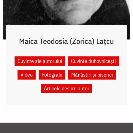
Maica Teodosia (Zorica) Lațcu
Cuvinte ale autorului
Cuvinte duhovnicești
Video
Fotografii
Mănăstiri și biserici
Articole despre autor