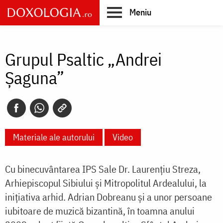
Skip
Meniu
to
main
Main
content
navigation
Grupul Psaltic „Andrei
Șaguna”
Materiale ale autorului
Video
Cu binecuvântarea IPS Sale Dr. Laurenţiu Streza,
Arhiepiscopul Sibiului şi Mitropolitul Ardealului, la
iniţiativa arhid. Adrian Dobreanu şi a unor persoane
iubitoare de muzică bizantină, în toamna anului