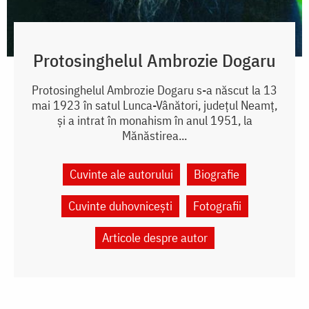
Protosinghelul Ambrozie Dogaru
Protosinghelul Ambrozie Dogaru s-a născut la 13
mai 1923 în satul Lunca-Vânători, județul Neamț,
și a intrat în monahism în anul 1951, la
Mănăstirea...
Cuvinte ale autorului
Biografie
Cuvinte duhovnicești
Fotografii
Articole despre autor