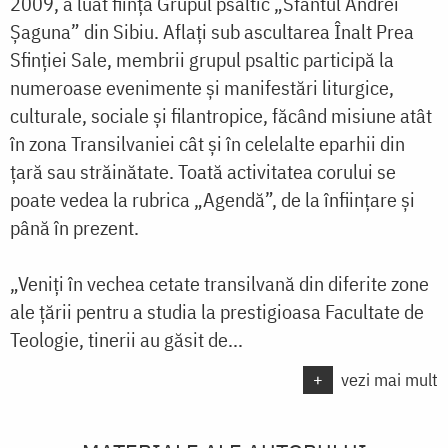
2009, a luat fiinţă Grupul psaltic „Sfântul Andrei
Şaguna” din Sibiu. Aflaţi sub ascultarea Înalt Prea
Sfinţiei Sale, membrii grupul psaltic participă la
numeroase evenimente şi manifestări liturgice,
culturale, sociale şi filantropice, făcând misiune atât
în zona Transilvaniei cât şi în celelalte eparhii din
ţară sau străinătate. Toată activitatea corului se
poate vedea la rubrica „Agendă”, de la înfiinţare şi
până în prezent.
„Veniţi în vechea cetate transilvană din diferite zone
ale ţării pentru a studia la prestigioasa Facultate de
Teologie, tinerii au găsit de...
+
vezi mai mult