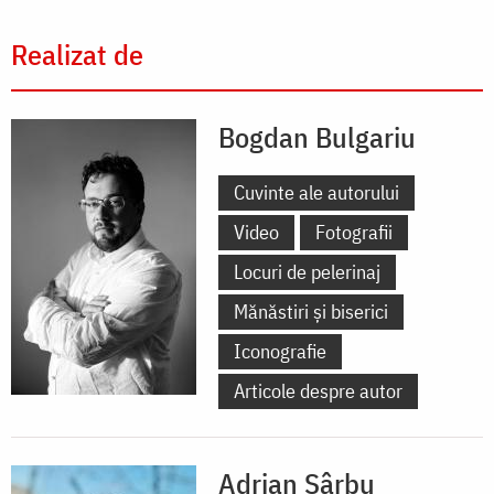
Realizat de
Bogdan Bulgariu
Cuvinte ale autorului
Video
Fotografii
Locuri de pelerinaj
Mănăstiri și biserici
Iconografie
Articole despre autor
Adrian Sârbu