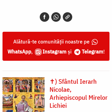
Alătură-te comunității noastre pe
WhatsApp
,
Instagram
și
Telegram
!
✝) Sfântul Ierarh
Nicolae,
Arhiepiscopul Mirelor
Lichiei