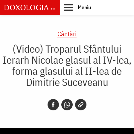
Skip
Meniu
to
main
Main
content
navigation
Cântări
(Video) Troparul Sfântului
Ierarh Nicolae glasul al IV-lea,
forma glasului al II-lea de
Dimitrie Suceveanu