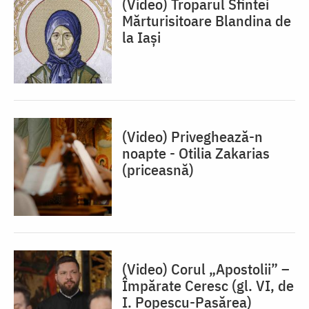
(Video) Troparul Sfintei
Mărturisitoare Blandina de
la Iași
(Video) Priveghează-n
noapte - Otilia Zakarias
(priceasnă)
(Video) Corul „Apostolii” –
⁠Împărate Ceresc (gl. VI, de
I. Popescu-Pasărea)