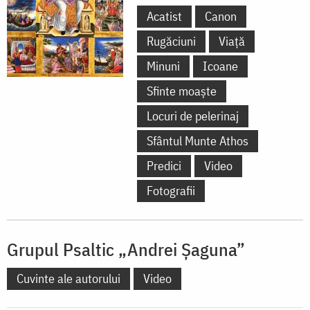
Acatist
Canon
Rugăciuni
Viață
Minuni
Icoane
Sfinte moaște
Locuri de pelerinaj
Sfântul Munte Athos
Predici
Video
Fotografii
Grupul Psaltic „Andrei Șaguna”
Cuvinte ale autorului
Video