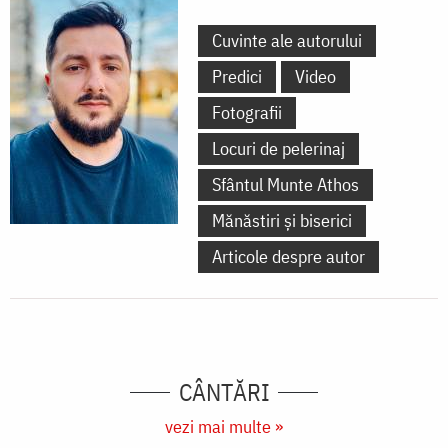
Cuvinte ale autorului
Predici
Video
Fotografii
Locuri de pelerinaj
Sfântul Munte Athos
Mănăstiri și biserici
Articole despre autor
CÂNTĂRI
vezi mai multe »