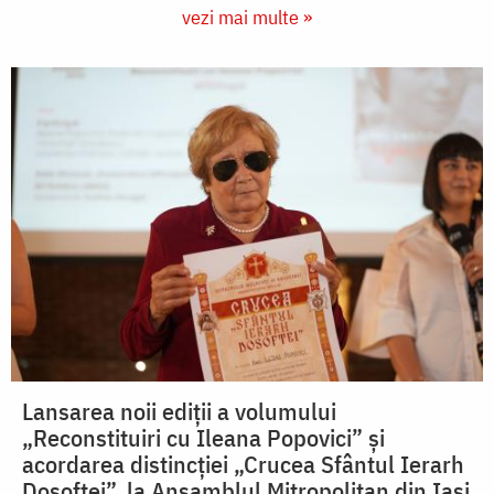
vezi mai multe »
Lansarea noii ediții a volumului
„Reconstituiri cu Ileana Popovici” și
acordarea distincției „Crucea Sfântul Ierarh
Dosoftei”, la Ansamblul Mitropolitan din Iași