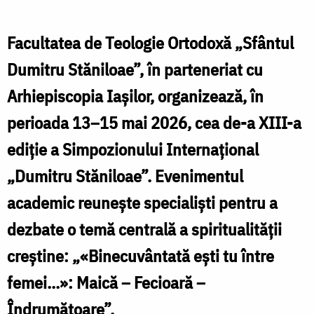
Facultatea de Teologie Ortodoxă „Sfântul
Dumitru Stăniloae”, în parteneriat cu
Arhiepiscopia Iașilor, organizează, în
perioada 13–15 mai 2026, cea de-a XIII-a
ediție a Simpozionului Internațional
„Dumitru Stăniloae”. Evenimentul
academic reunește specialiști pentru a
dezbate o temă centrală a spiritualității
creștine: „«Binecuvântată ești tu între
femei...»: Maică – Fecioară –
Îndrumătoare”.