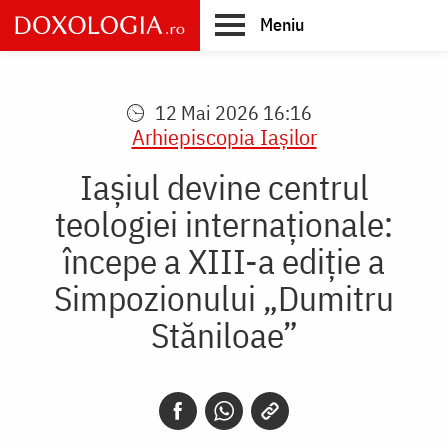
Skip
Meniu
to
main
Main
content
navigation
12 Mai 2026 16:16
Arhiepiscopia Iaşilor
Iașiul devine centrul
teologiei internaționale:
începe a XIII-a ediție a
Simpozionului „Dumitru
Stăniloae”