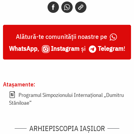
Alătură-te comunității noastre pe
WhatsApp
,
Instagram
și
Telegram
!
Atașamente:
Programul Simpozionului Internațional „Dumitru
Stăniloae”
ARHIEPISCOPIA IAŞILOR