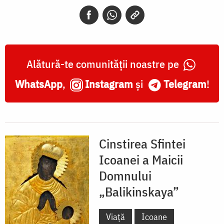
„Balikinskaya”
Alătură-te comunității noastre pe
WhatsApp
,
Instagram
și
Telegram
!
Cinstirea Sfintei
Icoanei a Maicii
Domnului
„Balikinskaya”
Viață
Icoane