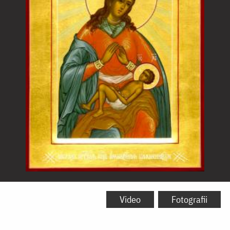
Icoana
Maicii
Video
Fotografii
Domnului