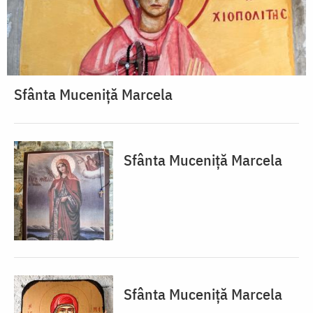
Sfânta Muceniță Marcela
Sfânta Muceniță Marcela
Sfânta Muceniță Marcela