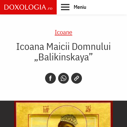
Skip
Meniu
to
main
Main
content
navigation
Icoane
Icoana Maicii Domnului
„Balikinskaya”