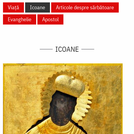
Viață
Icoane
Articole despre sărbătoare
Evanghelie
Apostol
ICOANE